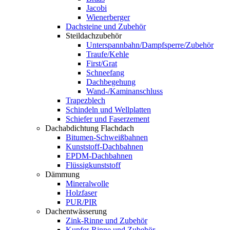
Jacobi
Wienerberger
Dachsteine und Zubehör
Steildachzubehör
Unterspannbahn/Dampfsperre/Zubehör
Traufe/Kehle
First/Grat
Schneefang
Dachbegehung
Wand-/Kaminanschluss
Trapezblech
Schindeln und Wellplatten
Schiefer und Faserzement
Dachabdichtung Flachdach
Bitumen-Schweißbahnen
Kunststoff-Dachbahnen
EPDM-Dachbahnen
Flüssigkunststoff
Dämmung
Mineralwolle
Holzfaser
PUR/PIR
Dachentwässerung
Zink-Rinne und Zubehör
Kupfer-Rinne und Zubehör