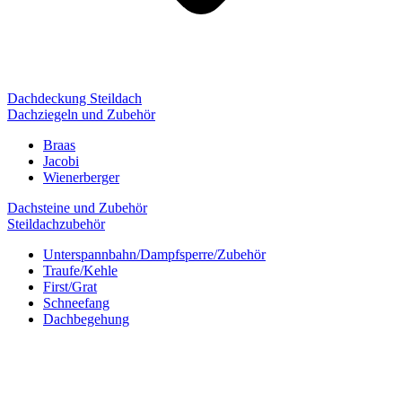
Dachdeckung Steildach
Dachziegeln und Zubehör
Braas
Jacobi
Wienerberger
Dachsteine und Zubehör
Steildachzubehör
Unterspannbahn/Dampfsperre/Zubehör
Traufe/Kehle
First/Grat
Schneefang
Dachbegehung