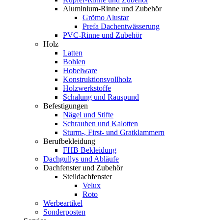
Aluminium-Rinne und Zubehör
Grömo Alustar
Prefa Dachentwässerung
PVC-Rinne und Zubehör
Holz
Latten
Bohlen
Hobelware
Konstruktionsvollholz
Holzwerkstoffe
Schalung und Rauspund
Befestigungen
Nägel und Stifte
Schrauben und Kalotten
Sturm-, First- und Gratklammern
Berufbekleidung
FHB Bekleidung
Dachgullys und Abläufe
Dachfenster und Zubehör
Steildachfenster
Velux
Roto
Werbeartikel
Sonderposten