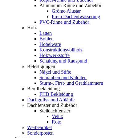
Aluminium-Rinne und Zubehör
Grömo Alustar
Prefa Dachentwässerung
PVC-Rinne und Zubehör
Holz
Latten
Bohlen
Hobelware
Konstruktionsvollholz
Holzwerkstoffe
Schalung und Rauspund
Befestigungen
Nägel und Stifte
Schrauben und Kalotten
Sturm-, First- und Gratklammern
Berufbekleidung
FHB Bekleidung
Dachgullys und Abläufe
Dachfenster und Zubehör
Steildachfenster
Velux
Roto
Werbeartikel
Sonderposten