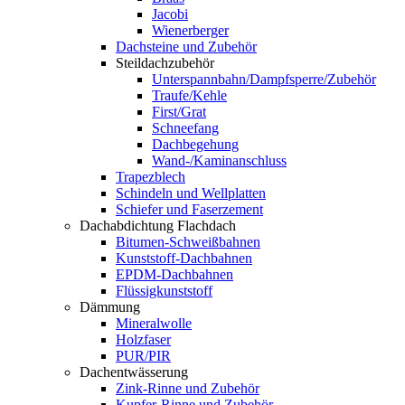
Jacobi
Wienerberger
Dachsteine und Zubehör
Steildachzubehör
Unterspannbahn/Dampfsperre/Zubehör
Traufe/Kehle
First/Grat
Schneefang
Dachbegehung
Wand-/Kaminanschluss
Trapezblech
Schindeln und Wellplatten
Schiefer und Faserzement
Dachabdichtung Flachdach
Bitumen-Schweißbahnen
Kunststoff-Dachbahnen
EPDM-Dachbahnen
Flüssigkunststoff
Dämmung
Mineralwolle
Holzfaser
PUR/PIR
Dachentwässerung
Zink-Rinne und Zubehör
Kupfer-Rinne und Zubehör