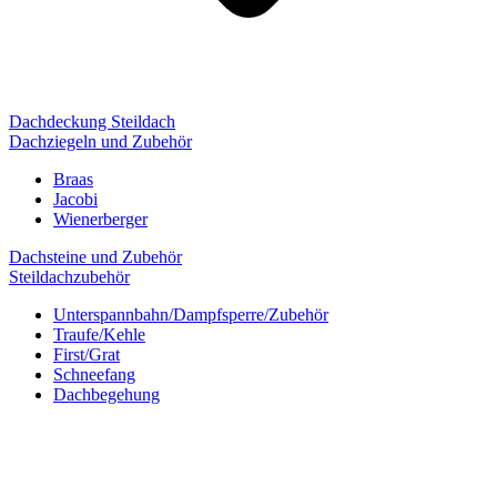
Dachdeckung Steildach
Dachziegeln und Zubehör
Braas
Jacobi
Wienerberger
Dachsteine und Zubehör
Steildachzubehör
Unterspannbahn/Dampfsperre/Zubehör
Traufe/Kehle
First/Grat
Schneefang
Dachbegehung