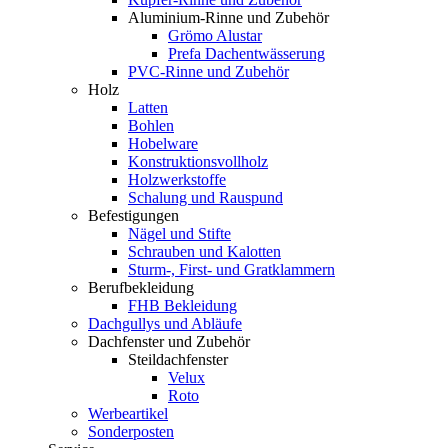
Aluminium-Rinne und Zubehör
Grömo Alustar
Prefa Dachentwässerung
PVC-Rinne und Zubehör
Holz
Latten
Bohlen
Hobelware
Konstruktionsvollholz
Holzwerkstoffe
Schalung und Rauspund
Befestigungen
Nägel und Stifte
Schrauben und Kalotten
Sturm-, First- und Gratklammern
Berufbekleidung
FHB Bekleidung
Dachgullys und Abläufe
Dachfenster und Zubehör
Steildachfenster
Velux
Roto
Werbeartikel
Sonderposten