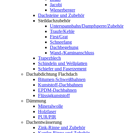
Jacobi
Wienerberger
Dachsteine und Zubehör
Steildachzubehör
Unterspannbahn/Dampfsperre/Zubehör
Traufe/Kehle
First/Grat
Schneefang
Dachbegehung
Wand-/Kaminanschluss
Trapezblech
Schindeln und Wellplatten
Schiefer und Faserzement
Dachabdichtung Flachdach
Bitumen-Schweißbahnen
Kunststoff-Dachbahnen
EPDM-Dachbahnen
Flüssigkunststoff
Dämmung
Mineralwolle
Holzfaser
PUR/PIR
Dachentwässerung
Zink-Rinne und Zubehör
Kupfer-Rinne und Zubehör