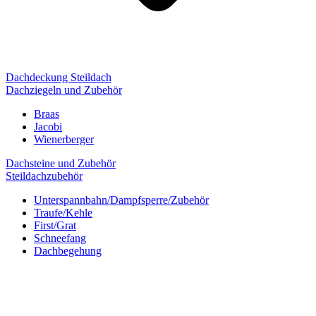
Dachdeckung Steildach
Dachziegeln und Zubehör
Braas
Jacobi
Wienerberger
Dachsteine und Zubehör
Steildachzubehör
Unterspannbahn/Dampfsperre/Zubehör
Traufe/Kehle
First/Grat
Schneefang
Dachbegehung