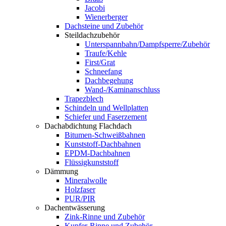
Jacobi
Wienerberger
Dachsteine und Zubehör
Steildachzubehör
Unterspannbahn/Dampfsperre/Zubehör
Traufe/Kehle
First/Grat
Schneefang
Dachbegehung
Wand-/Kaminanschluss
Trapezblech
Schindeln und Wellplatten
Schiefer und Faserzement
Dachabdichtung Flachdach
Bitumen-Schweißbahnen
Kunststoff-Dachbahnen
EPDM-Dachbahnen
Flüssigkunststoff
Dämmung
Mineralwolle
Holzfaser
PUR/PIR
Dachentwässerung
Zink-Rinne und Zubehör
Kupfer-Rinne und Zubehör