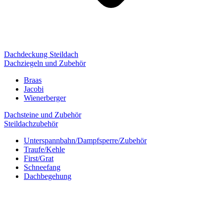
Dachdeckung Steildach
Dachziegeln und Zubehör
Braas
Jacobi
Wienerberger
Dachsteine und Zubehör
Steildachzubehör
Unterspannbahn/Dampfsperre/Zubehör
Traufe/Kehle
First/Grat
Schneefang
Dachbegehung