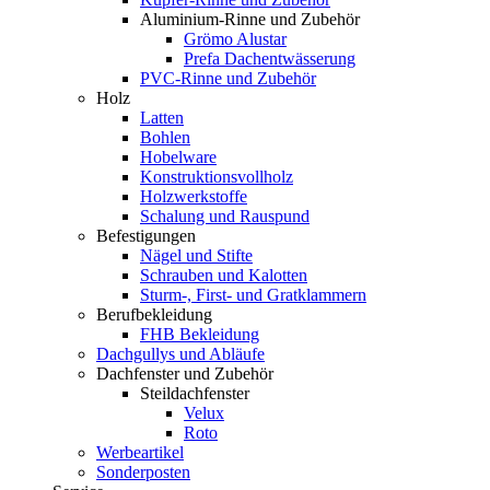
Aluminium-Rinne und Zubehör
Grömo Alustar
Prefa Dachentwässerung
PVC-Rinne und Zubehör
Holz
Latten
Bohlen
Hobelware
Konstruktionsvollholz
Holzwerkstoffe
Schalung und Rauspund
Befestigungen
Nägel und Stifte
Schrauben und Kalotten
Sturm-, First- und Gratklammern
Berufbekleidung
FHB Bekleidung
Dachgullys und Abläufe
Dachfenster und Zubehör
Steildachfenster
Velux
Roto
Werbeartikel
Sonderposten