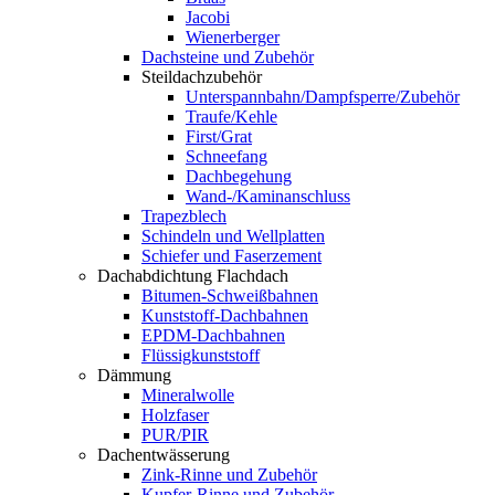
Jacobi
Wienerberger
Dachsteine und Zubehör
Steildachzubehör
Unterspannbahn/Dampfsperre/Zubehör
Traufe/Kehle
First/Grat
Schneefang
Dachbegehung
Wand-/Kaminanschluss
Trapezblech
Schindeln und Wellplatten
Schiefer und Faserzement
Dachabdichtung Flachdach
Bitumen-Schweißbahnen
Kunststoff-Dachbahnen
EPDM-Dachbahnen
Flüssigkunststoff
Dämmung
Mineralwolle
Holzfaser
PUR/PIR
Dachentwässerung
Zink-Rinne und Zubehör
Kupfer-Rinne und Zubehör