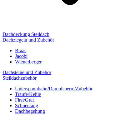
Dachdeckung Steildach
Dachziegeln und Zubehör
Braas
Jacobi
Wienerberger
Dachsteine und Zubehör
Steildachzubehör
Unterspannbahn/Dampfsperre/Zubehör
Traufe/Kehle
First/Grat
Schneefang
Dachbegehung