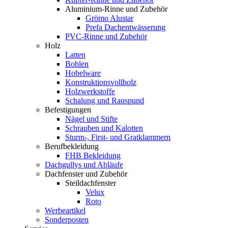
Aluminium-Rinne und Zubehör
Grömo Alustar
Prefa Dachentwässerung
PVC-Rinne und Zubehör
Holz
Latten
Bohlen
Hobelware
Konstruktionsvollholz
Holzwerkstoffe
Schalung und Rauspund
Befestigungen
Nägel und Stifte
Schrauben und Kalotten
Sturm-, First- und Gratklammern
Berufbekleidung
FHB Bekleidung
Dachgullys und Abläufe
Dachfenster und Zubehör
Steildachfenster
Velux
Roto
Werbeartikel
Sonderposten