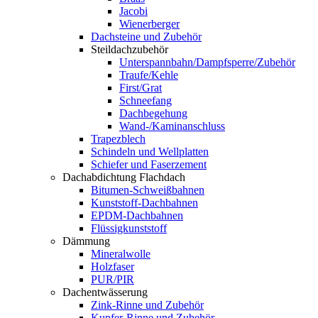
Jacobi
Wienerberger
Dachsteine und Zubehör
Steildachzubehör
Unterspannbahn/Dampfsperre/Zubehör
Traufe/Kehle
First/Grat
Schneefang
Dachbegehung
Wand-/Kaminanschluss
Trapezblech
Schindeln und Wellplatten
Schiefer und Faserzement
Dachabdichtung Flachdach
Bitumen-Schweißbahnen
Kunststoff-Dachbahnen
EPDM-Dachbahnen
Flüssigkunststoff
Dämmung
Mineralwolle
Holzfaser
PUR/PIR
Dachentwässerung
Zink-Rinne und Zubehör
Kupfer-Rinne und Zubehör