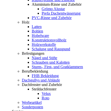
Aluminium-Rinne und Zubehör
Grömo Alustar
Prefa Dachentwässerung
PVC-Rinne und Zubehör
Holz
Latten
Bohlen
Hobelware
Konstruktionsvollholz
Holzwerkstoffe
Schalung und Rauspund
Befestigungen
Nägel und Stifte
Schrauben und Kalotten
Sturm-, First- und Gratklammern
Berufbekleidung
FHB Bekleidung
Dachgullys und Abläufe
Dachfenster und Zubehör
Steildachfenster
Velux
Roto
Werbeartikel
Sonderposten