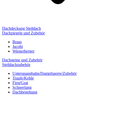
Dachdeckung Steildach
Dachziegeln und Zubehör
Braas
Jacobi
Wienerberger
Dachsteine und Zubehör
Steildachzubehör
Unterspannbahn/Dampfsperre/Zubehör
Traufe/Kehle
First/Grat
Schneefang
Dachbegehung