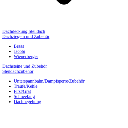
Dachdeckung Steildach
Dachziegeln und Zubehör
Braas
Jacobi
Wienerberger
Dachsteine und Zubehör
Steildachzubehör
Unterspannbahn/Dampfsperre/Zubehör
Traufe/Kehle
First/Grat
Schneefang
Dachbegehung