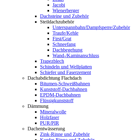
Jacobi
Wienerberger
Dachsteine und Zubehör
Steildachzubehör
Unterspannbahn/Dampfsperre/Zubehör
Traufe/Kehle
First/Grat
Schneefang
Dachbegehung
Wand-/Kaminanschluss
Trapezblech
Schindeln und Wellplatten
Schiefer und Faserzement
Dachabdichtung Flachdach
Bitumen-Schweißbahnen
Kunststoff-Dachbahnen
EPDM-Dachbahnen
Flüssigkunststoff
Dämmung
Mineralwolle
Holzfaser
PUR/PIR
Dachentwässerung
Zink-Rinne und Zubehör
Kupfer-Rinne und Zubehör