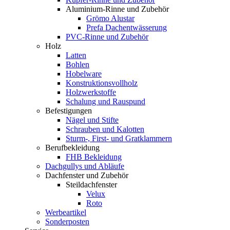
Aluminium-Rinne und Zubehör
Grömo Alustar
Prefa Dachentwässerung
PVC-Rinne und Zubehör
Holz
Latten
Bohlen
Hobelware
Konstruktionsvollholz
Holzwerkstoffe
Schalung und Rauspund
Befestigungen
Nägel und Stifte
Schrauben und Kalotten
Sturm-, First- und Gratklammern
Berufbekleidung
FHB Bekleidung
Dachgullys und Abläufe
Dachfenster und Zubehör
Steildachfenster
Velux
Roto
Werbeartikel
Sonderposten