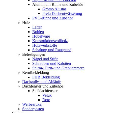
Aluminium-Rinne und Zubehör
Grömo Alustar
Prefa Dachentwässerung
PVC-Rinne und Zubehör
Holz
Latten
Bohlen
Hobelware
Konstruktionsvollholz
Holzwerkstoffe
Schalung und Rauspund
Befestigungen
Nägel und Stifte
Schrauben und Kalotten
Sturm-, First- und Gratklammern
Berufbekleidung
FHB Bekleidung
Dachgullys und Abläufe
Dachfenster und Zubehör
Steildachfenster
Velux
Roto
Werbeartikel
Sonderposten