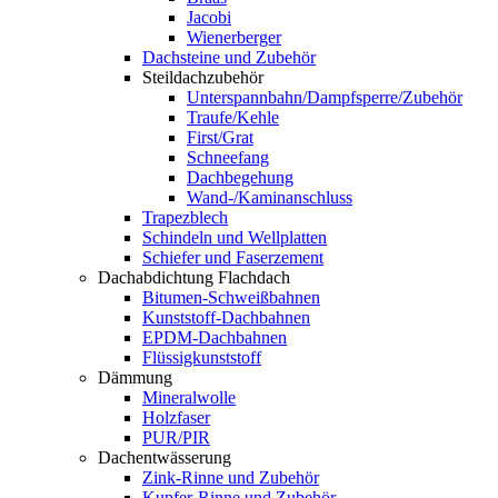
Jacobi
Wienerberger
Dachsteine und Zubehör
Steildachzubehör
Unterspannbahn/Dampfsperre/Zubehör
Traufe/Kehle
First/Grat
Schneefang
Dachbegehung
Wand-/Kaminanschluss
Trapezblech
Schindeln und Wellplatten
Schiefer und Faserzement
Dachabdichtung Flachdach
Bitumen-Schweißbahnen
Kunststoff-Dachbahnen
EPDM-Dachbahnen
Flüssigkunststoff
Dämmung
Mineralwolle
Holzfaser
PUR/PIR
Dachentwässerung
Zink-Rinne und Zubehör
Kupfer-Rinne und Zubehör