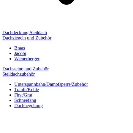
Dachdeckung Steildach
Dachziegeln und Zubehör
Braas
Jacobi
Wienerberger
Dachsteine und Zubehör
Steildachzubehör
Unterspannbahn/Dampfsperre/Zubehör
Traufe/Kehle
First/Grat
Schneefang
Dachbegehung