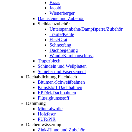
Braas
Jacobi
Wienerberger
Dachsteine und Zubehör
Steildachzubehör
Unterspannbahn/Dampfsperre/Zubehör
Traufe/Kehle
First/Grat
Schneefang
Dachbegehung
Wand-/Kaminanschluss
Trapezblech
Schindeln und Wellplatten
Schiefer und Faserzement
Dachabdichtung Flachdach
Bitumen-Schweißbahnen
Kunststoff-Dachbahnen
EPDM-Dachbahnen
Flüssigkunststoff
Dämmung
Mineralwolle
Holzfaser
PUR/PIR
Dachentwässerung
Zink-Rinne und Zubehör