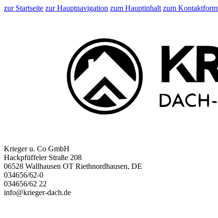
zur Startseite
zur Hauptnavigation
zum Hauptinhalt
zum Kontaktform
Krieger u. Co GmbH
Hackpfüffeler Straße 208
06528 Wallhausen OT Riethnordhausen, DE
034656/62-0
034656/62 22
info@krieger-dach.de