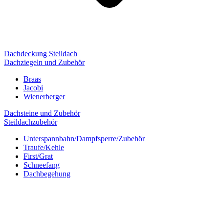
Dachdeckung Steildach
Dachziegeln und Zubehör
Braas
Jacobi
Wienerberger
Dachsteine und Zubehör
Steildachzubehör
Unterspannbahn/Dampfsperre/Zubehör
Traufe/Kehle
First/Grat
Schneefang
Dachbegehung