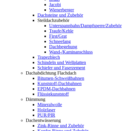
Jacobi
Wienerberger
Dachsteine und Zubehör
Steildachzubehör
Unterspannbahn/Dampfsperre/Zubehör
Traufe/Kehle
First/Grat
Schneefang
Dachbegehung
Wand-/Kaminanschluss
Trapezblech
Schindeln und Wellplatten
Schiefer und Faserzement
Dachabdichtung Flachdach
Bitumen-Schweißbahnen
Kunststoff-Dachbahnen
EPDM-Dachbahnen
Flüssigkunststoff
Dämmung
Mineralwolle
Holzfaser
PUR/PIR
Dachentwässerung
Zink-Rinne und Zubehör
Kupfer-Rinne und Zubehör