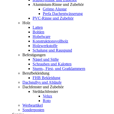
Aluminium-Rinne und Zubehör
Grömo Alustar
Prefa Dachentwässerung
PVC-Rinne und Zubehör
Holz
Latten
Bohlen
Hobelware
Konstruktionsvollholz
Holzwerkstoffe
Schalung und Rauspund
Befestigungen
Nägel und Stifte
Schrauben und Kalotten
Sturm-, First- und Gratklammern
Berufbekleidung
FHB Bekleidung
Dachgullys und Abläufe
Dachfenster und Zubehör
Steildachfenster
Velux
Roto
Werbeartikel
Sonderposten