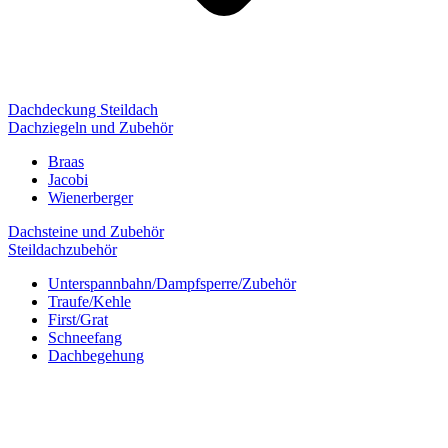
Dachdeckung Steildach
Dachziegeln und Zubehör
Braas
Jacobi
Wienerberger
Dachsteine und Zubehör
Steildachzubehör
Unterspannbahn/Dampfsperre/Zubehör
Traufe/Kehle
First/Grat
Schneefang
Dachbegehung