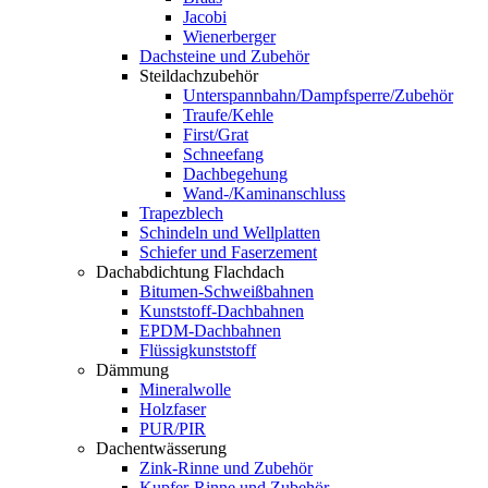
Jacobi
Wienerberger
Dachsteine und Zubehör
Steildachzubehör
Unterspannbahn/Dampfsperre/Zubehör
Traufe/Kehle
First/Grat
Schneefang
Dachbegehung
Wand-/Kaminanschluss
Trapezblech
Schindeln und Wellplatten
Schiefer und Faserzement
Dachabdichtung Flachdach
Bitumen-Schweißbahnen
Kunststoff-Dachbahnen
EPDM-Dachbahnen
Flüssigkunststoff
Dämmung
Mineralwolle
Holzfaser
PUR/PIR
Dachentwässerung
Zink-Rinne und Zubehör
Kupfer-Rinne und Zubehör