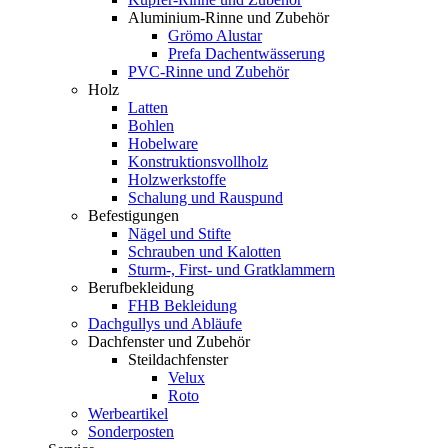
Aluminium-Rinne und Zubehör
Grömo Alustar
Prefa Dachentwässerung
PVC-Rinne und Zubehör
Holz
Latten
Bohlen
Hobelware
Konstruktionsvollholz
Holzwerkstoffe
Schalung und Rauspund
Befestigungen
Nägel und Stifte
Schrauben und Kalotten
Sturm-, First- und Gratklammern
Berufbekleidung
FHB Bekleidung
Dachgullys und Abläufe
Dachfenster und Zubehör
Steildachfenster
Velux
Roto
Werbeartikel
Sonderposten