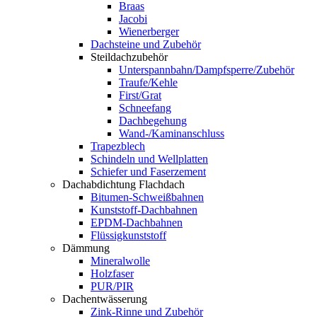
Braas
Jacobi
Wienerberger
Dachsteine und Zubehör
Steildachzubehör
Unterspannbahn/Dampfsperre/Zubehör
Traufe/Kehle
First/Grat
Schneefang
Dachbegehung
Wand-/Kaminanschluss
Trapezblech
Schindeln und Wellplatten
Schiefer und Faserzement
Dachabdichtung Flachdach
Bitumen-Schweißbahnen
Kunststoff-Dachbahnen
EPDM-Dachbahnen
Flüssigkunststoff
Dämmung
Mineralwolle
Holzfaser
PUR/PIR
Dachentwässerung
Zink-Rinne und Zubehör