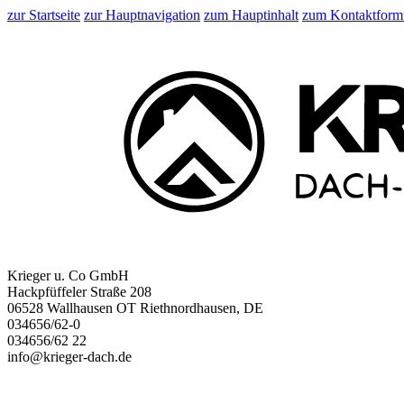
zur Startseite
zur Hauptnavigation
zum Hauptinhalt
zum Kontaktform
Krieger u. Co GmbH
Hackpfüffeler Straße 208
06528 Wallhausen OT Riethnordhausen, DE
034656/62-0
034656/62 22
info@krieger-dach.de