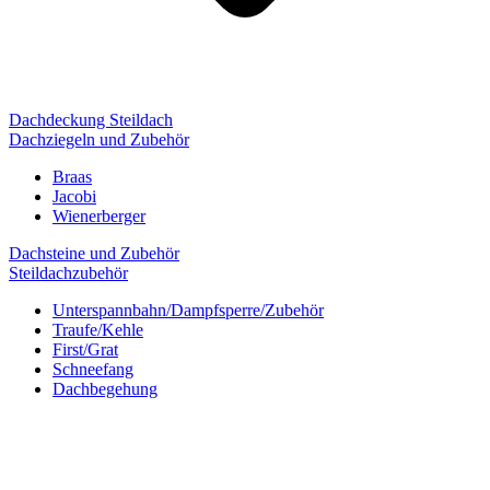
Dachdeckung Steildach
Dachziegeln und Zubehör
Braas
Jacobi
Wienerberger
Dachsteine und Zubehör
Steildachzubehör
Unterspannbahn/Dampfsperre/Zubehör
Traufe/Kehle
First/Grat
Schneefang
Dachbegehung