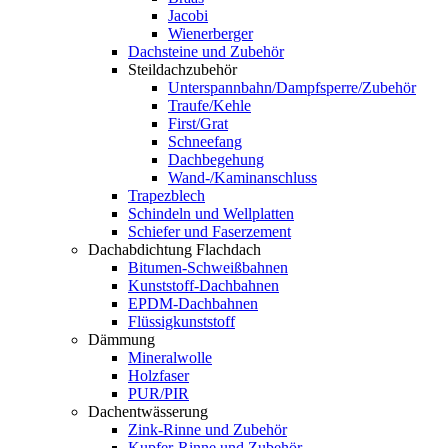
Jacobi
Wienerberger
Dachsteine und Zubehör
Steildachzubehör
Unterspannbahn/Dampfsperre/Zubehör
Traufe/Kehle
First/Grat
Schneefang
Dachbegehung
Wand-/Kaminanschluss
Trapezblech
Schindeln und Wellplatten
Schiefer und Faserzement
Dachabdichtung Flachdach
Bitumen-Schweißbahnen
Kunststoff-Dachbahnen
EPDM-Dachbahnen
Flüssigkunststoff
Dämmung
Mineralwolle
Holzfaser
PUR/PIR
Dachentwässerung
Zink-Rinne und Zubehör
Kupfer-Rinne und Zubehör