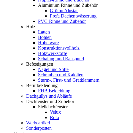
Aluminium-Rinne und Zubehör
Grömo Alustar
Prefa Dachentwässerung
PVC-Rinne und Zubehör
Holz
Latten
Bohlen
Hobelware
Konstruktionsvollholz
Holzwerkstoffe
Schalung und Rauspund
Befestigungen
Nägel und Stifte
Schrauben und Kalotten
Sturm-, First- und Gratklammern
Berufbekleidung
FHB Bekleidung
Dachgullys und Abläufe
Dachfenster und Zubehör
Steildachfenster
Velux
Roto
Werbeartikel
Sonderposten