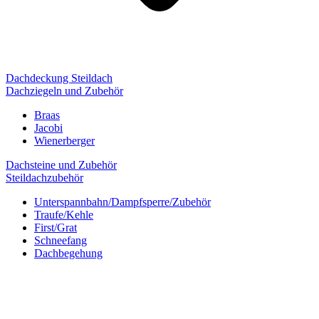
Dachdeckung Steildach
Dachziegeln und Zubehör
Braas
Jacobi
Wienerberger
Dachsteine und Zubehör
Steildachzubehör
Unterspannbahn/Dampfsperre/Zubehör
Traufe/Kehle
First/Grat
Schneefang
Dachbegehung