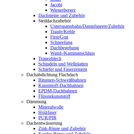
Jacobi
Wienerberger
Dachsteine und Zubehör
Steildachzubehör
Unterspannbahn/Dampfsperre/Zubehör
Traufe/Kehle
First/Grat
Schneefang
Dachbegehung
Wand-/Kaminanschluss
Trapezblech
Schindeln und Wellplatten
Schiefer und Faserzement
Dachabdichtung Flachdach
Bitumen-Schweißbahnen
Kunststoff-Dachbahnen
EPDM-Dachbahnen
Flüssigkunststoff
Dämmung
Mineralwolle
Holzfaser
PUR/PIR
Dachentwässerung
Zink-Rinne und Zubehör
Kupfer-Rinne und Zubehör