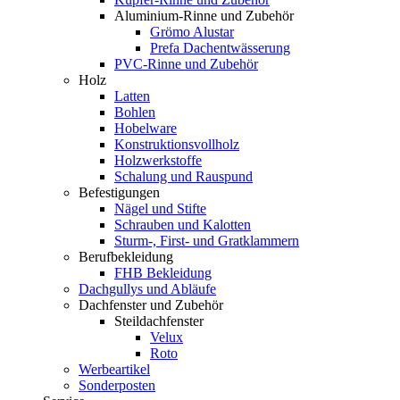
Aluminium-Rinne und Zubehör
Grömo Alustar
Prefa Dachentwässerung
PVC-Rinne und Zubehör
Holz
Latten
Bohlen
Hobelware
Konstruktionsvollholz
Holzwerkstoffe
Schalung und Rauspund
Befestigungen
Nägel und Stifte
Schrauben und Kalotten
Sturm-, First- und Gratklammern
Berufbekleidung
FHB Bekleidung
Dachgullys und Abläufe
Dachfenster und Zubehör
Steildachfenster
Velux
Roto
Werbeartikel
Sonderposten