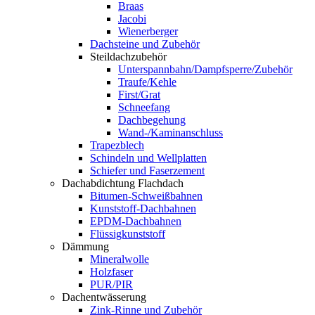
Braas
Jacobi
Wienerberger
Dachsteine und Zubehör
Steildachzubehör
Unterspannbahn/Dampfsperre/Zubehör
Traufe/Kehle
First/Grat
Schneefang
Dachbegehung
Wand-/Kaminanschluss
Trapezblech
Schindeln und Wellplatten
Schiefer und Faserzement
Dachabdichtung Flachdach
Bitumen-Schweißbahnen
Kunststoff-Dachbahnen
EPDM-Dachbahnen
Flüssigkunststoff
Dämmung
Mineralwolle
Holzfaser
PUR/PIR
Dachentwässerung
Zink-Rinne und Zubehör