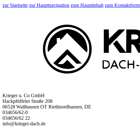
zur Startseite
zur Hauptnavigation
zum Hauptinhalt
zum Kontaktform
Krieger u. Co GmbH
Hackpfüffeler Straße 208
06528 Wallhausen OT Riethnordhausen, DE
034656/62-0
034656/62 22
info@krieger-dach.de