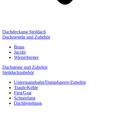
Dachdeckung Steildach
Dachziegeln und Zubehör
Braas
Jacobi
Wienerberger
Dachsteine und Zubehör
Steildachzubehör
Unterspannbahn/Dampfsperre/Zubehör
Traufe/Kehle
First/Grat
Schneefang
Dachbegehung