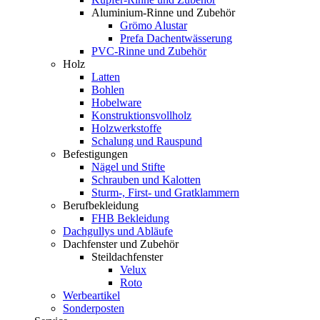
Aluminium-Rinne und Zubehör
Grömo Alustar
Prefa Dachentwässerung
PVC-Rinne und Zubehör
Holz
Latten
Bohlen
Hobelware
Konstruktionsvollholz
Holzwerkstoffe
Schalung und Rauspund
Befestigungen
Nägel und Stifte
Schrauben und Kalotten
Sturm-, First- und Gratklammern
Berufbekleidung
FHB Bekleidung
Dachgullys und Abläufe
Dachfenster und Zubehör
Steildachfenster
Velux
Roto
Werbeartikel
Sonderposten