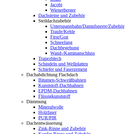
Jacobi
Wienerberger
Dachsteine und Zubehör
Steildachzubehör
Unterspannbahn/Dampfsperre/Zubehör
Traufe/Kehle
First/Grat
Schneefang
Dachbegehung
Wand-/Kaminanschluss
Trapezblech
Schindeln und Wellplatten
Schiefer und Faserzement
Dachabdichtung Flachdach
Bitumen-Schweißbahnen
Kunststoff-Dachbahnen
EPDM-Dachbahnen
Flüssigkunststoff
Dämmung
Mineralwolle
Holzfaser
PUR/PIR
Dachentwässerung
Zink-Rinne und Zubehör
Kupfer-Rinne und Zubehör