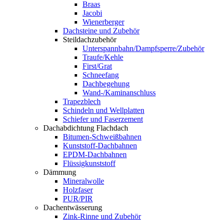
Braas
Jacobi
Wienerberger
Dachsteine und Zubehör
Steildachzubehör
Unterspannbahn/Dampfsperre/Zubehör
Traufe/Kehle
First/Grat
Schneefang
Dachbegehung
Wand-/Kaminanschluss
Trapezblech
Schindeln und Wellplatten
Schiefer und Faserzement
Dachabdichtung Flachdach
Bitumen-Schweißbahnen
Kunststoff-Dachbahnen
EPDM-Dachbahnen
Flüssigkunststoff
Dämmung
Mineralwolle
Holzfaser
PUR/PIR
Dachentwässerung
Zink-Rinne und Zubehör