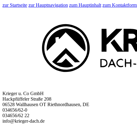
zur Startseite
zur Hauptnavigation
zum Hauptinhalt
zum Kontaktform
Krieger u. Co GmbH
Hackpfüffeler Straße 208
06528 Wallhausen OT Riethnordhausen, DE
034656/62-0
034656/62 22
info@krieger-dach.de