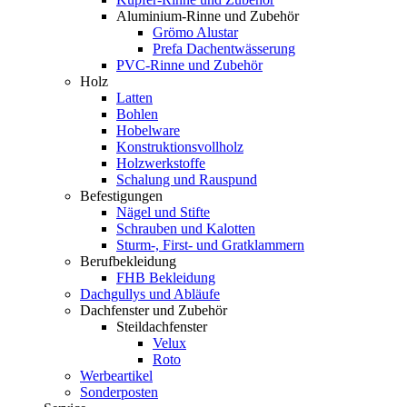
Aluminium-Rinne und Zubehör
Grömo Alustar
Prefa Dachentwässerung
PVC-Rinne und Zubehör
Holz
Latten
Bohlen
Hobelware
Konstruktionsvollholz
Holzwerkstoffe
Schalung und Rauspund
Befestigungen
Nägel und Stifte
Schrauben und Kalotten
Sturm-, First- und Gratklammern
Berufbekleidung
FHB Bekleidung
Dachgullys und Abläufe
Dachfenster und Zubehör
Steildachfenster
Velux
Roto
Werbeartikel
Sonderposten