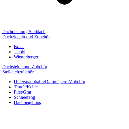
Dachdeckung Steildach
Dachziegeln und Zubehör
Braas
Jacobi
Wienerberger
Dachsteine und Zubehör
Steildachzubehör
Unterspannbahn/Dampfsperre/Zubehör
Traufe/Kehle
First/Grat
Schneefang
Dachbegehung