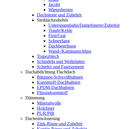
Jacobi
Wienerberger
Dachsteine und Zubehör
Steildachzubehör
Unterspannbahn/Dampfsperre/Zubehör
Traufe/Kehle
First/Grat
Schneefang
Dachbegehung
Wand-/Kaminanschluss
Trapezblech
Schindeln und Wellplatten
Schiefer und Faserzement
Dachabdichtung Flachdach
Bitumen-Schweißbahnen
Kunststoff-Dachbahnen
EPDM-Dachbahnen
Flüssigkunststoff
Dämmung
Mineralwolle
Holzfaser
PUR/PIR
Dachentwässerung
Zink-Rinne und Zubehör
Kupfer-Rinne und Zubehör