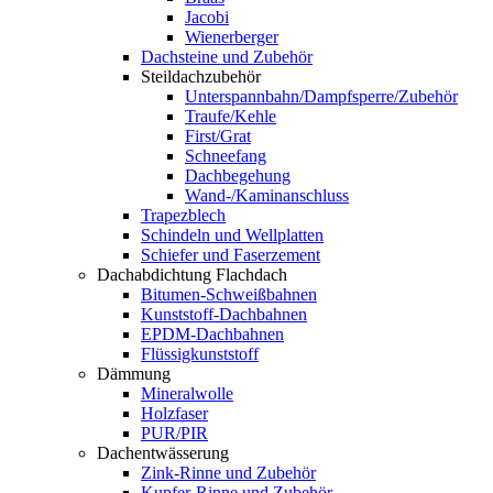
Jacobi
Wienerberger
Dachsteine und Zubehör
Steildachzubehör
Unterspannbahn/Dampfsperre/Zubehör
Traufe/Kehle
First/Grat
Schneefang
Dachbegehung
Wand-/Kaminanschluss
Trapezblech
Schindeln und Wellplatten
Schiefer und Faserzement
Dachabdichtung Flachdach
Bitumen-Schweißbahnen
Kunststoff-Dachbahnen
EPDM-Dachbahnen
Flüssigkunststoff
Dämmung
Mineralwolle
Holzfaser
PUR/PIR
Dachentwässerung
Zink-Rinne und Zubehör
Kupfer-Rinne und Zubehör