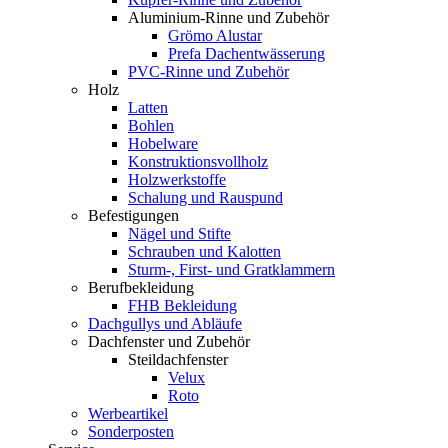
Aluminium-Rinne und Zubehör
Grömo Alustar
Prefa Dachentwässerung
PVC-Rinne und Zubehör
Holz
Latten
Bohlen
Hobelware
Konstruktionsvollholz
Holzwerkstoffe
Schalung und Rauspund
Befestigungen
Nägel und Stifte
Schrauben und Kalotten
Sturm-, First- und Gratklammern
Berufbekleidung
FHB Bekleidung
Dachgullys und Abläufe
Dachfenster und Zubehör
Steildachfenster
Velux
Roto
Werbeartikel
Sonderposten