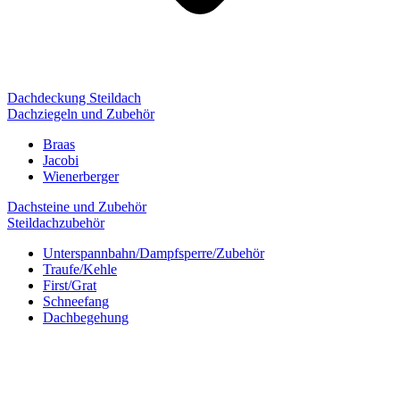
Dachdeckung Steildach
Dachziegeln und Zubehör
Braas
Jacobi
Wienerberger
Dachsteine und Zubehör
Steildachzubehör
Unterspannbahn/Dampfsperre/Zubehör
Traufe/Kehle
First/Grat
Schneefang
Dachbegehung