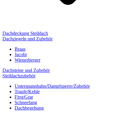
Dachdeckung Steildach
Dachziegeln und Zubehör
Braas
Jacobi
Wienerberger
Dachsteine und Zubehör
Steildachzubehör
Unterspannbahn/Dampfsperre/Zubehör
Traufe/Kehle
First/Grat
Schneefang
Dachbegehung