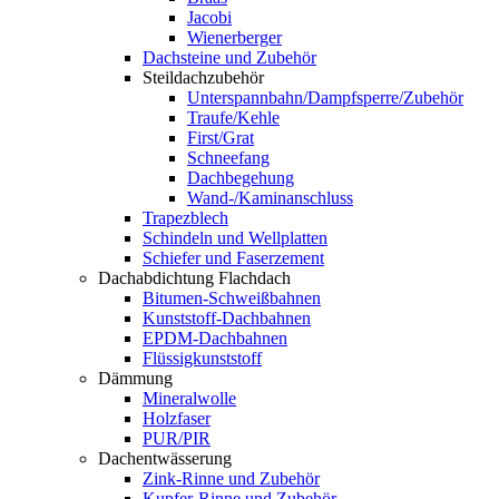
Jacobi
Wienerberger
Dachsteine und Zubehör
Steildachzubehör
Unterspannbahn/Dampfsperre/Zubehör
Traufe/Kehle
First/Grat
Schneefang
Dachbegehung
Wand-/Kaminanschluss
Trapezblech
Schindeln und Wellplatten
Schiefer und Faserzement
Dachabdichtung Flachdach
Bitumen-Schweißbahnen
Kunststoff-Dachbahnen
EPDM-Dachbahnen
Flüssigkunststoff
Dämmung
Mineralwolle
Holzfaser
PUR/PIR
Dachentwässerung
Zink-Rinne und Zubehör
Kupfer-Rinne und Zubehör