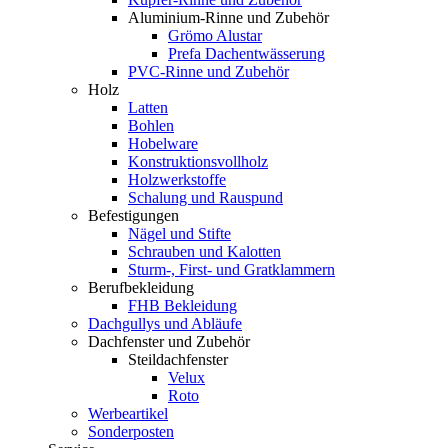
Aluminium-Rinne und Zubehör
Grömo Alustar
Prefa Dachentwässerung
PVC-Rinne und Zubehör
Holz
Latten
Bohlen
Hobelware
Konstruktionsvollholz
Holzwerkstoffe
Schalung und Rauspund
Befestigungen
Nägel und Stifte
Schrauben und Kalotten
Sturm-, First- und Gratklammern
Berufbekleidung
FHB Bekleidung
Dachgullys und Abläufe
Dachfenster und Zubehör
Steildachfenster
Velux
Roto
Werbeartikel
Sonderposten