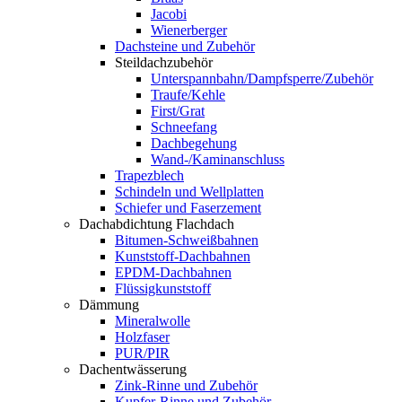
Jacobi
Wienerberger
Dachsteine und Zubehör
Steildachzubehör
Unterspannbahn/Dampfsperre/Zubehör
Traufe/Kehle
First/Grat
Schneefang
Dachbegehung
Wand-/Kaminanschluss
Trapezblech
Schindeln und Wellplatten
Schiefer und Faserzement
Dachabdichtung Flachdach
Bitumen-Schweißbahnen
Kunststoff-Dachbahnen
EPDM-Dachbahnen
Flüssigkunststoff
Dämmung
Mineralwolle
Holzfaser
PUR/PIR
Dachentwässerung
Zink-Rinne und Zubehör
Kupfer-Rinne und Zubehör