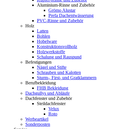
Aluminium-Rinne und Zubehör
Grömo Alustar
Prefa Dachentwässerung
PVC-Rinne und Zubehör
Holz
Latten
Bohlen
Hobelware
Konstruktionsvollholz
Holzwerkstoffe
Schalung und Rauspund
Befestigungen
Nägel und Stifte
Schrauben und Kalotten
Sturm-, First- und Gratklammern
Berufbekleidung
FHB Bekleidung
Dachgullys und Abläufe
Dachfenster und Zubehör
Steildachfenster
Velux
Roto
Werbeartikel
Sonderposten