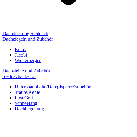
Dachdeckung Steildach
Dachziegeln und Zubehör
Braas
Jacobi
Wienerberger
Dachsteine und Zubehör
Steildachzubehör
Unterspannbahn/Dampfsperre/Zubehör
Traufe/Kehle
First/Grat
Schneefang
Dachbegehung