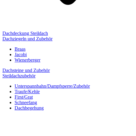
Dachdeckung Steildach
Dachziegeln und Zubehör
Braas
Jacobi
Wienerberger
Dachsteine und Zubehör
Steildachzubehör
Unterspannbahn/Dampfsperre/Zubehör
Traufe/Kehle
First/Grat
Schneefang
Dachbegehung