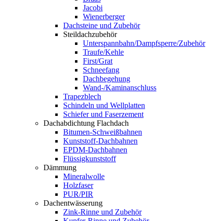
Jacobi
Wienerberger
Dachsteine und Zubehör
Steildachzubehör
Unterspannbahn/Dampfsperre/Zubehör
Traufe/Kehle
First/Grat
Schneefang
Dachbegehung
Wand-/Kaminanschluss
Trapezblech
Schindeln und Wellplatten
Schiefer und Faserzement
Dachabdichtung Flachdach
Bitumen-Schweißbahnen
Kunststoff-Dachbahnen
EPDM-Dachbahnen
Flüssigkunststoff
Dämmung
Mineralwolle
Holzfaser
PUR/PIR
Dachentwässerung
Zink-Rinne und Zubehör
Kupfer-Rinne und Zubehör