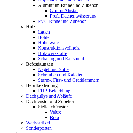
Aluminium-Rinne und Zubehör
Grömo Alustar
Prefa Dachentwässerung
PVC-Rinne und Zubehör
Holz
Latten
Bohlen
Hobelware
Konstruktionsvollholz
Holzwerkstoffe
Schalung und Rauspund
Befestigungen
Nägel und Stifte
Schrauben und Kalotten
Sturm-, First- und Gratklammern
Berufbekleidung
FHB Bekleidung
Dachgullys und Abläufe
Dachfenster und Zubehör
Steildachfenster
Velux
Roto
Werbeartikel
Sonderposten