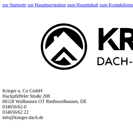
zur Startseite
zur Hauptnavigation
zum Hauptinhalt
zum Kontaktform
Krieger u. Co GmbH
Hackpfüffeler Straße 208
06528 Wallhausen OT Riethnordhausen, DE
034656/62-0
034656/62 22
info@krieger-dach.de