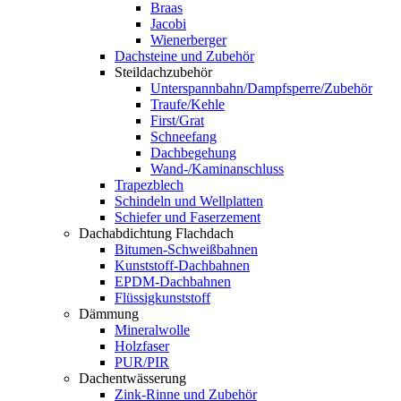
Braas
Jacobi
Wienerberger
Dachsteine und Zubehör
Steildachzubehör
Unterspannbahn/Dampfsperre/Zubehör
Traufe/Kehle
First/Grat
Schneefang
Dachbegehung
Wand-/Kaminanschluss
Trapezblech
Schindeln und Wellplatten
Schiefer und Faserzement
Dachabdichtung Flachdach
Bitumen-Schweißbahnen
Kunststoff-Dachbahnen
EPDM-Dachbahnen
Flüssigkunststoff
Dämmung
Mineralwolle
Holzfaser
PUR/PIR
Dachentwässerung
Zink-Rinne und Zubehör