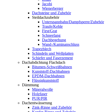
Jacobi
Wienerberger
Dachsteine und Zubehör
Steildachzubehör
Unterspannbahn/Dampfsperre/Zubehör
Traufe/Kehle
First/Grat
Schneefang
Dachbegehung
Wand-/Kaminanschluss
Trapezblech
Schindeln und Wellplatten
Schiefer und Faserzement
Dachabdichtung Flachdach
Bitumen-Schweißbahnen
Kunststoff-Dachbahnen
EPDM-Dachbahnen
Flüssigkunststoff
Dämmung
Mineralwolle
Holzfaser
PUR/PIR
Dachentwässerung
Zink-Rinne und Zubehör
Kupfer-Rinne und Zubehör