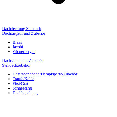
Dachdeckung Steildach
Dachziegeln und Zubehör
Braas
Jacobi
Wienerberger
Dachsteine und Zubehör
Steildachzubehör
Unterspannbahn/Dampfsperre/Zubehör
Traufe/Kehle
First/Grat
Schneefang
Dachbegehung