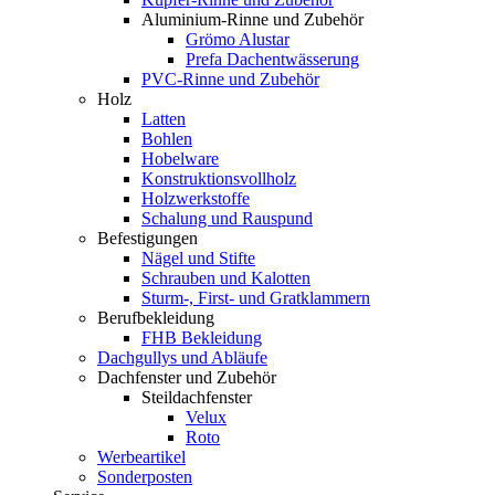
Aluminium-Rinne und Zubehör
Grömo Alustar
Prefa Dachentwässerung
PVC-Rinne und Zubehör
Holz
Latten
Bohlen
Hobelware
Konstruktionsvollholz
Holzwerkstoffe
Schalung und Rauspund
Befestigungen
Nägel und Stifte
Schrauben und Kalotten
Sturm-, First- und Gratklammern
Berufbekleidung
FHB Bekleidung
Dachgullys und Abläufe
Dachfenster und Zubehör
Steildachfenster
Velux
Roto
Werbeartikel
Sonderposten