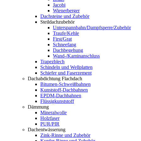
Jacobi
Wienerberger
Dachsteine und Zubehör
Steildachzubehör
Unterspannbahn/Dampfsperre/Zubehör
Traufe/Kehle
First/Grat
Schneefang
Dachbegehung
Wand-/Kaminanschluss
Trapezblech
Schindeln und Wellplatten
Schiefer und Faserzement
Dachabdichtung Flachdach
Bitumen-Schweißbahnen
Kunststoff-Dachbahnen
EPDM-Dachbahnen
Flüssigkunststoff
Dämmung
Mineralwolle
Holzfaser
PUR/PIR
Dachentwässerung
Zink-Rinne und Zubehör
Kupfer-Rinne und Zubehör