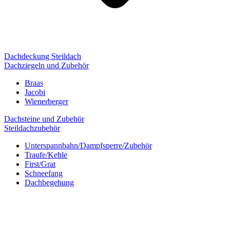
Dachdeckung Steildach
Dachziegeln und Zubehör
Braas
Jacobi
Wienerberger
Dachsteine und Zubehör
Steildachzubehör
Unterspannbahn/Dampfsperre/Zubehör
Traufe/Kehle
First/Grat
Schneefang
Dachbegehung