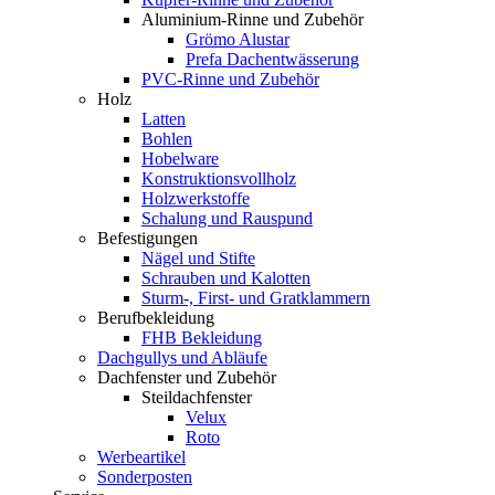
Aluminium-Rinne und Zubehör
Grömo Alustar
Prefa Dachentwässerung
PVC-Rinne und Zubehör
Holz
Latten
Bohlen
Hobelware
Konstruktionsvollholz
Holzwerkstoffe
Schalung und Rauspund
Befestigungen
Nägel und Stifte
Schrauben und Kalotten
Sturm-, First- und Gratklammern
Berufbekleidung
FHB Bekleidung
Dachgullys und Abläufe
Dachfenster und Zubehör
Steildachfenster
Velux
Roto
Werbeartikel
Sonderposten