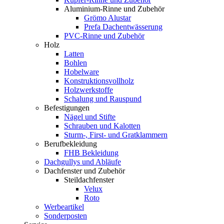
Aluminium-Rinne und Zubehör
Grömo Alustar
Prefa Dachentwässerung
PVC-Rinne und Zubehör
Holz
Latten
Bohlen
Hobelware
Konstruktionsvollholz
Holzwerkstoffe
Schalung und Rauspund
Befestigungen
Nägel und Stifte
Schrauben und Kalotten
Sturm-, First- und Gratklammern
Berufbekleidung
FHB Bekleidung
Dachgullys und Abläufe
Dachfenster und Zubehör
Steildachfenster
Velux
Roto
Werbeartikel
Sonderposten