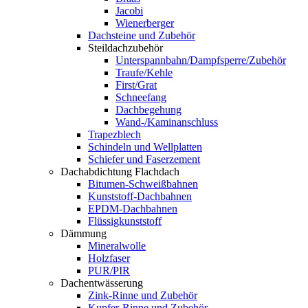
Jacobi
Wienerberger
Dachsteine und Zubehör
Steildachzubehör
Unterspannbahn/Dampfsperre/Zubehör
Traufe/Kehle
First/Grat
Schneefang
Dachbegehung
Wand-/Kaminanschluss
Trapezblech
Schindeln und Wellplatten
Schiefer und Faserzement
Dachabdichtung Flachdach
Bitumen-Schweißbahnen
Kunststoff-Dachbahnen
EPDM-Dachbahnen
Flüssigkunststoff
Dämmung
Mineralwolle
Holzfaser
PUR/PIR
Dachentwässerung
Zink-Rinne und Zubehör
Kupfer-Rinne und Zubehör