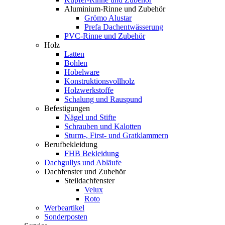
Aluminium-Rinne und Zubehör
Grömo Alustar
Prefa Dachentwässerung
PVC-Rinne und Zubehör
Holz
Latten
Bohlen
Hobelware
Konstruktionsvollholz
Holzwerkstoffe
Schalung und Rauspund
Befestigungen
Nägel und Stifte
Schrauben und Kalotten
Sturm-, First- und Gratklammern
Berufbekleidung
FHB Bekleidung
Dachgullys und Abläufe
Dachfenster und Zubehör
Steildachfenster
Velux
Roto
Werbeartikel
Sonderposten