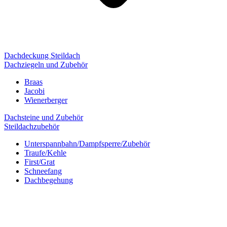
Dachdeckung Steildach
Dachziegeln und Zubehör
Braas
Jacobi
Wienerberger
Dachsteine und Zubehör
Steildachzubehör
Unterspannbahn/Dampfsperre/Zubehör
Traufe/Kehle
First/Grat
Schneefang
Dachbegehung