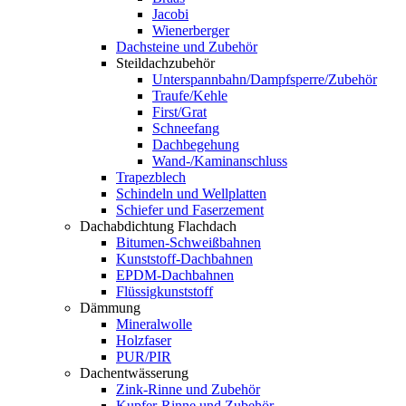
Jacobi
Wienerberger
Dachsteine und Zubehör
Steildachzubehör
Unterspannbahn/Dampfsperre/Zubehör
Traufe/Kehle
First/Grat
Schneefang
Dachbegehung
Wand-/Kaminanschluss
Trapezblech
Schindeln und Wellplatten
Schiefer und Faserzement
Dachabdichtung Flachdach
Bitumen-Schweißbahnen
Kunststoff-Dachbahnen
EPDM-Dachbahnen
Flüssigkunststoff
Dämmung
Mineralwolle
Holzfaser
PUR/PIR
Dachentwässerung
Zink-Rinne und Zubehör
Kupfer-Rinne und Zubehör