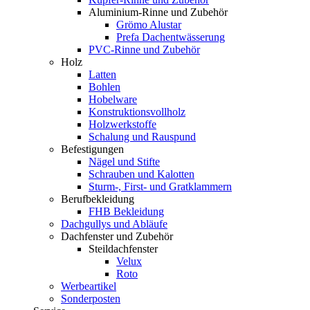
Aluminium-Rinne und Zubehör
Grömo Alustar
Prefa Dachentwässerung
PVC-Rinne und Zubehör
Holz
Latten
Bohlen
Hobelware
Konstruktionsvollholz
Holzwerkstoffe
Schalung und Rauspund
Befestigungen
Nägel und Stifte
Schrauben und Kalotten
Sturm-, First- und Gratklammern
Berufbekleidung
FHB Bekleidung
Dachgullys und Abläufe
Dachfenster und Zubehör
Steildachfenster
Velux
Roto
Werbeartikel
Sonderposten