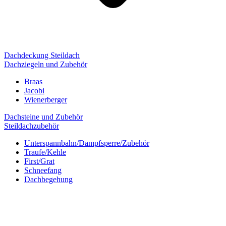
Dachdeckung Steildach
Dachziegeln und Zubehör
Braas
Jacobi
Wienerberger
Dachsteine und Zubehör
Steildachzubehör
Unterspannbahn/Dampfsperre/Zubehör
Traufe/Kehle
First/Grat
Schneefang
Dachbegehung