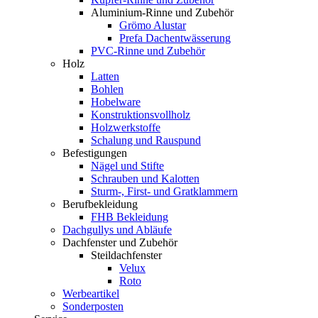
Aluminium-Rinne und Zubehör
Grömo Alustar
Prefa Dachentwässerung
PVC-Rinne und Zubehör
Holz
Latten
Bohlen
Hobelware
Konstruktionsvollholz
Holzwerkstoffe
Schalung und Rauspund
Befestigungen
Nägel und Stifte
Schrauben und Kalotten
Sturm-, First- und Gratklammern
Berufbekleidung
FHB Bekleidung
Dachgullys und Abläufe
Dachfenster und Zubehör
Steildachfenster
Velux
Roto
Werbeartikel
Sonderposten