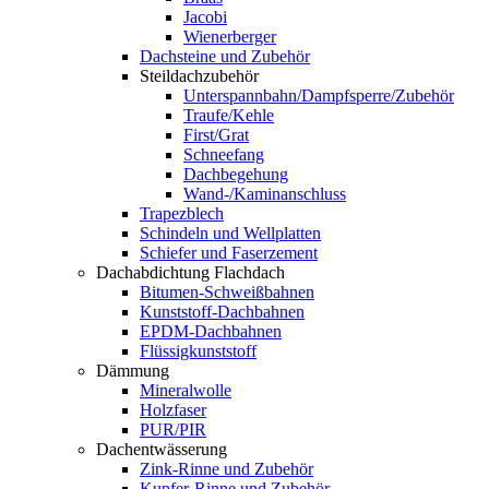
Jacobi
Wienerberger
Dachsteine und Zubehör
Steildachzubehör
Unterspannbahn/Dampfsperre/Zubehör
Traufe/Kehle
First/Grat
Schneefang
Dachbegehung
Wand-/Kaminanschluss
Trapezblech
Schindeln und Wellplatten
Schiefer und Faserzement
Dachabdichtung Flachdach
Bitumen-Schweißbahnen
Kunststoff-Dachbahnen
EPDM-Dachbahnen
Flüssigkunststoff
Dämmung
Mineralwolle
Holzfaser
PUR/PIR
Dachentwässerung
Zink-Rinne und Zubehör
Kupfer-Rinne und Zubehör