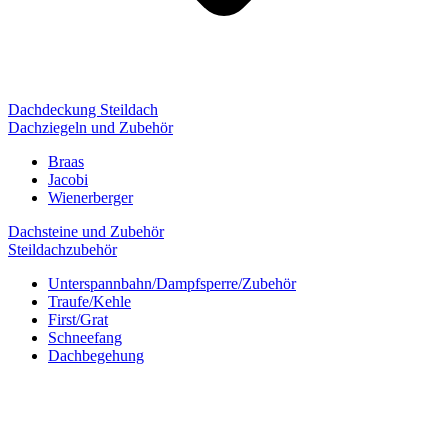
Dachdeckung Steildach
Dachziegeln und Zubehör
Braas
Jacobi
Wienerberger
Dachsteine und Zubehör
Steildachzubehör
Unterspannbahn/Dampfsperre/Zubehör
Traufe/Kehle
First/Grat
Schneefang
Dachbegehung