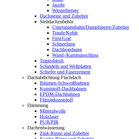
Jacobi
Wienerberger
Dachsteine und Zubehör
Steildachzubehör
Unterspannbahn/Dampfsperre/Zubehör
Traufe/Kehle
First/Grat
Schneefang
Dachbegehung
Wand-/Kaminanschluss
Trapezblech
Schindeln und Wellplatten
Schiefer und Faserzement
Dachabdichtung Flachdach
Bitumen-Schweißbahnen
Kunststoff-Dachbahnen
EPDM-Dachbahnen
Flüssigkunststoff
Dämmung
Mineralwolle
Holzfaser
PUR/PIR
Dachentwässerung
Zink-Rinne und Zubehör
Kupfer-Rinne und Zubehör