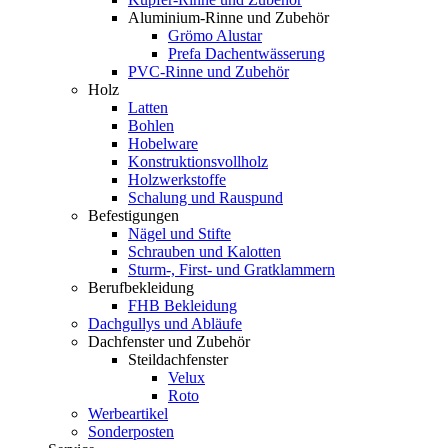
Aluminium-Rinne und Zubehör
Grömo Alustar
Prefa Dachentwässerung
PVC-Rinne und Zubehör
Holz
Latten
Bohlen
Hobelware
Konstruktionsvollholz
Holzwerkstoffe
Schalung und Rauspund
Befestigungen
Nägel und Stifte
Schrauben und Kalotten
Sturm-, First- und Gratklammern
Berufbekleidung
FHB Bekleidung
Dachgullys und Abläufe
Dachfenster und Zubehör
Steildachfenster
Velux
Roto
Werbeartikel
Sonderposten