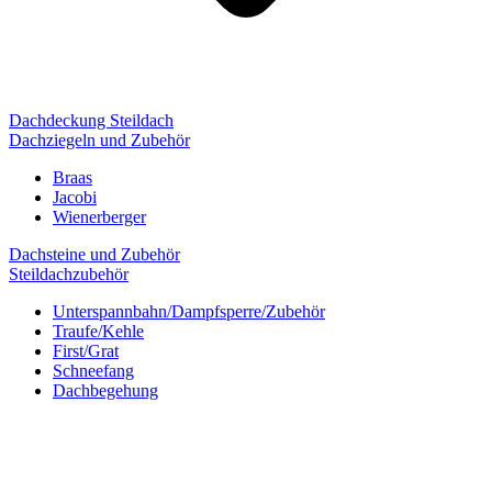
Dachdeckung Steildach
Dachziegeln und Zubehör
Braas
Jacobi
Wienerberger
Dachsteine und Zubehör
Steildachzubehör
Unterspannbahn/Dampfsperre/Zubehör
Traufe/Kehle
First/Grat
Schneefang
Dachbegehung