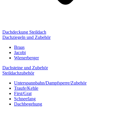
Dachdeckung Steildach
Dachziegeln und Zubehör
Braas
Jacobi
Wienerberger
Dachsteine und Zubehör
Steildachzubehör
Unterspannbahn/Dampfsperre/Zubehör
Traufe/Kehle
First/Grat
Schneefang
Dachbegehung