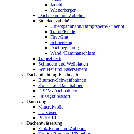
Jacobi
Wienerberger
Dachsteine und Zubehör
Steildachzubehör
Unterspannbahn/Dampfsperre/Zubehör
Traufe/Kehle
First/Grat
Schneefang
Dachbegehung
Wand-/Kaminanschluss
Trapezblech
Schindeln und Wellplatten
Schiefer und Faserzement
Dachabdichtung Flachdach
Bitumen-Schweißbahnen
Kunststoff-Dachbahnen
EPDM-Dachbahnen
Flüssigkunststoff
Dämmung
Mineralwolle
Holzfaser
PUR/PIR
Dachentwässerung
Zink-Rinne und Zubehör
Kupfer-Rinne und Zubehör