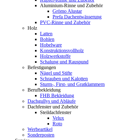
Aluminium-Rinne und Zubehör
Grömo Alustar
Prefa Dachentwässerung
PVC-Rinne und Zubehör
Holz
Latten
Bohlen
Hobelware
Konstruktionsvollholz
Holzwerkstoffe
Schalung und Rauspund
Befestigungen
Nägel und Stifte
Schrauben und Kalotten
Sturm-, First- und Gratklammern
Berufbekleidung
FHB Bekleidung
Dachgullys und Abläufe
Dachfenster und Zubehör
Steildachfenster
Velux
Roto
Werbeartikel
Sonderposten