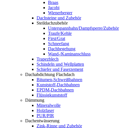
Braas
Jacobi
Wienerberger
Dachsteine und Zubehör
Steildachzubehör
Unterspannbahn/Dampfsperre/Zubehör
Traufe/Kehle
First/Grat
Schneefang
Dachbegehung
Wand-/Kaminanschluss
Trapezblech
Schindeln und Wellplatten
Schiefer und Faserzement
Dachabdichtung Flachdach
Bitumen-Schweißbahnen
Kunststoff-Dachbahnen
EPDM-Dachbahnen
Flüssigkunststoff
Dämmung
Mineralwolle
Holzfaser
PUR/PIR
Dachentwässerung
Zink-Rinne und Zubehör