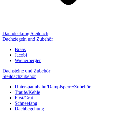
Dachdeckung Steildach
Dachziegeln und Zubehör
Braas
Jacobi
Wienerberger
Dachsteine und Zubehör
Steildachzubehör
Unterspannbahn/Dampfsperre/Zubehör
Traufe/Kehle
First/Grat
Schneefang
Dachbegehung