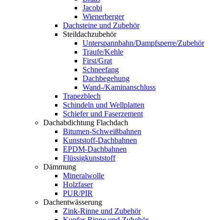
Jacobi
Wienerberger
Dachsteine und Zubehör
Steildachzubehör
Unterspannbahn/Dampfsperre/Zubehör
Traufe/Kehle
First/Grat
Schneefang
Dachbegehung
Wand-/Kaminanschluss
Trapezblech
Schindeln und Wellplatten
Schiefer und Faserzement
Dachabdichtung Flachdach
Bitumen-Schweißbahnen
Kunststoff-Dachbahnen
EPDM-Dachbahnen
Flüssigkunststoff
Dämmung
Mineralwolle
Holzfaser
PUR/PIR
Dachentwässerung
Zink-Rinne und Zubehör
Kupfer-Rinne und Zubehör