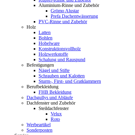
Aluminium-Rinne und Zubehör
Grömo Alustar
Prefa Dachentwässerung
PVC-Rinne und Zubehör
Holz
Latten
Bohlen
Hobelware
Konstruktionsvollholz
Holzwerkstoffe
Schalung und Rauspund
Befestigungen
Nägel und Stifte
Schrauben und Kalotten
Sturm-, First- und Gratklammern
Berufbekleidung
FHB Bekleidung
Dachgullys und Abläufe
Dachfenster und Zubehör
Steildachfenster
Velux
Roto
Werbeartikel
Sonderposten