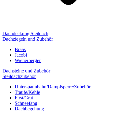
Dachdeckung Steildach
Dachziegeln und Zubehör
Braas
Jacobi
Wienerberger
Dachsteine und Zubehör
Steildachzubehör
Unterspannbahn/Dampfsperre/Zubehör
Traufe/Kehle
First/Grat
Schneefang
Dachbegehung