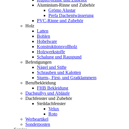
Aluminium-Rinne und Zubehör
Grömo Alustar
Prefa Dachentwässerung
PVC-Rinne und Zubehör
Holz
Latten
Bohlen
Hobelware
Konstruktionsvollholz
Holzwerkstoffe
Schalung und Rauspund
Befestigungen
Nägel und Stifte
Schrauben und Kalotten
Sturm-, First- und Gratklammern
Berufbekleidung
FHB Bekleidung
Dachgullys und Abläufe
Dachfenster und Zubehör
Steildachfenster
Velux
Roto
Werbeartikel
Sonderposten