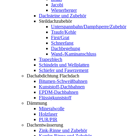
Jacobi
Wienerberger
Dachsteine und Zubehör
Steildachzubehör
Unterspannbahn/Dampfsperre/Zubehör
Traufe/Kehle
First/Grat
Schneefang
Dachbegehung
Wand-/Kaminanschluss
Trapezblech
Schindeln und Wellplatten
Schiefer und Faserzement
Dachabdichtung Flachdach
Bitumen-Schweißbahnen
Kunststoff-Dachbahnen
EPDM-Dachbahnen
Flüssigkunststoff
Dämmung
Mineralwolle
Holzfaser
PUR/PIR
Dachentwässerung
Zink-Rinne und Zubehör
Kupfer-Rinne und Zubehör