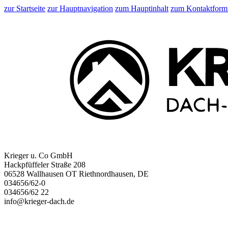
zur Startseite
zur Hauptnavigation
zum Hauptinhalt
zum Kontaktform
Krieger u. Co GmbH
Hackpfüffeler Straße 208
06528 Wallhausen OT Riethnordhausen, DE
034656/62-0
034656/62 22
info@krieger-dach.de