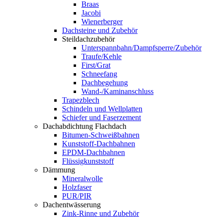
Braas
Jacobi
Wienerberger
Dachsteine und Zubehör
Steildachzubehör
Unterspannbahn/Dampfsperre/Zubehör
Traufe/Kehle
First/Grat
Schneefang
Dachbegehung
Wand-/Kaminanschluss
Trapezblech
Schindeln und Wellplatten
Schiefer und Faserzement
Dachabdichtung Flachdach
Bitumen-Schweißbahnen
Kunststoff-Dachbahnen
EPDM-Dachbahnen
Flüssigkunststoff
Dämmung
Mineralwolle
Holzfaser
PUR/PIR
Dachentwässerung
Zink-Rinne und Zubehör