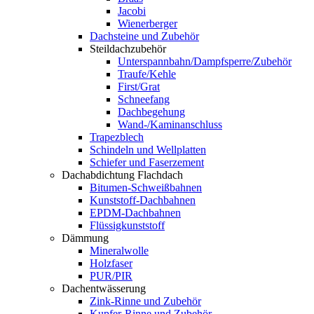
Jacobi
Wienerberger
Dachsteine und Zubehör
Steildachzubehör
Unterspannbahn/Dampfsperre/Zubehör
Traufe/Kehle
First/Grat
Schneefang
Dachbegehung
Wand-/Kaminanschluss
Trapezblech
Schindeln und Wellplatten
Schiefer und Faserzement
Dachabdichtung Flachdach
Bitumen-Schweißbahnen
Kunststoff-Dachbahnen
EPDM-Dachbahnen
Flüssigkunststoff
Dämmung
Mineralwolle
Holzfaser
PUR/PIR
Dachentwässerung
Zink-Rinne und Zubehör
Kupfer-Rinne und Zubehör