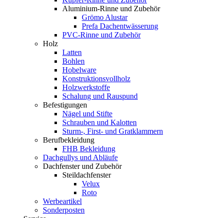
Aluminium-Rinne und Zubehör
Grömo Alustar
Prefa Dachentwässerung
PVC-Rinne und Zubehör
Holz
Latten
Bohlen
Hobelware
Konstruktionsvollholz
Holzwerkstoffe
Schalung und Rauspund
Befestigungen
Nägel und Stifte
Schrauben und Kalotten
Sturm-, First- und Gratklammern
Berufbekleidung
FHB Bekleidung
Dachgullys und Abläufe
Dachfenster und Zubehör
Steildachfenster
Velux
Roto
Werbeartikel
Sonderposten