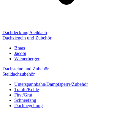
Dachdeckung Steildach
Dachziegeln und Zubehör
Braas
Jacobi
Wienerberger
Dachsteine und Zubehör
Steildachzubehör
Unterspannbahn/Dampfsperre/Zubehör
Traufe/Kehle
First/Grat
Schneefang
Dachbegehung