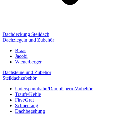
Dachdeckung Steildach
Dachziegeln und Zubehör
Braas
Jacobi
Wienerberger
Dachsteine und Zubehör
Steildachzubehör
Unterspannbahn/Dampfsperre/Zubehör
Traufe/Kehle
First/Grat
Schneefang
Dachbegehung