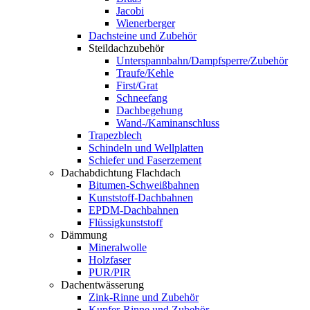
Jacobi
Wienerberger
Dachsteine und Zubehör
Steildachzubehör
Unterspannbahn/Dampfsperre/Zubehör
Traufe/Kehle
First/Grat
Schneefang
Dachbegehung
Wand-/Kaminanschluss
Trapezblech
Schindeln und Wellplatten
Schiefer und Faserzement
Dachabdichtung Flachdach
Bitumen-Schweißbahnen
Kunststoff-Dachbahnen
EPDM-Dachbahnen
Flüssigkunststoff
Dämmung
Mineralwolle
Holzfaser
PUR/PIR
Dachentwässerung
Zink-Rinne und Zubehör
Kupfer-Rinne und Zubehör