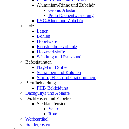
Aluminium-Rinne und Zubehör
Grömo Alustar
Prefa Dachentwässerung
PVC-Rinne und Zubehör
Holz
Latten
Bohlen
Hobelware
Konstruktionsvollholz
Holzwerkstoffe
Schalung und Rauspund
Befestigungen
Nägel und Stifte
Schrauben und Kalotten
Sturm-, First- und Gratklammern
Berufbekleidung
FHB Bekleidung
Dachgullys und Abläufe
Dachfenster und Zubehör
Steildachfenster
Velux
Roto
Werbeartikel
Sonderposten