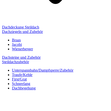
Dachdeckung Steildach
Dachziegeln und Zubehör
Braas
Jacobi
Wienerberger
Dachsteine und Zubehör
Steildachzubehör
Unterspannbahn/Dampfsperre/Zubehör
Traufe/Kehle
First/Grat
Schneefang
Dachbegehung