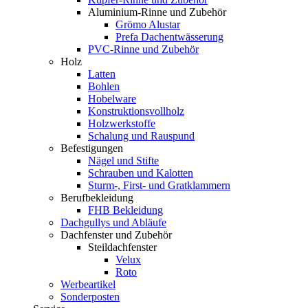
Aluminium-Rinne und Zubehör
Grömo Alustar
Prefa Dachentwässerung
PVC-Rinne und Zubehör
Holz
Latten
Bohlen
Hobelware
Konstruktionsvollholz
Holzwerkstoffe
Schalung und Rauspund
Befestigungen
Nägel und Stifte
Schrauben und Kalotten
Sturm-, First- und Gratklammern
Berufbekleidung
FHB Bekleidung
Dachgullys und Abläufe
Dachfenster und Zubehör
Steildachfenster
Velux
Roto
Werbeartikel
Sonderposten