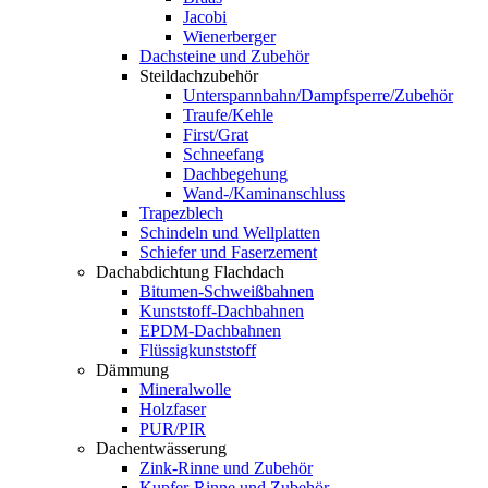
Jacobi
Wienerberger
Dachsteine und Zubehör
Steildachzubehör
Unterspannbahn/Dampfsperre/Zubehör
Traufe/Kehle
First/Grat
Schneefang
Dachbegehung
Wand-/Kaminanschluss
Trapezblech
Schindeln und Wellplatten
Schiefer und Faserzement
Dachabdichtung Flachdach
Bitumen-Schweißbahnen
Kunststoff-Dachbahnen
EPDM-Dachbahnen
Flüssigkunststoff
Dämmung
Mineralwolle
Holzfaser
PUR/PIR
Dachentwässerung
Zink-Rinne und Zubehör
Kupfer-Rinne und Zubehör