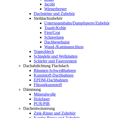
Jacobi
Wienerberger
Dachsteine und Zubehör
Steildachzubehör
Unterspannbahn/Dampfsperre/Zubehör
Traufe/Kehle
First/Grat
Schneefang
Dachbegehung
Wand-/Kaminanschluss
Trapezblech
Schindeln und Wellplatten
Schiefer und Faserzement
Dachabdichtung Flachdach
Bitumen-Schweißbahnen
Kunststoff-Dachbahnen
EPDM-Dachbahnen
Flüssigkunststoff
Dämmung
Mineralwolle
Holzfaser
PUR/PIR
Dachentwässerung
Zink-Rinne und Zubehör
Kupfer-Rinne und Zubehör