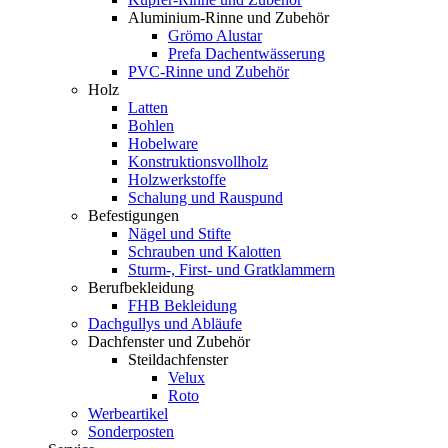
Aluminium-Rinne und Zubehör
Grömo Alustar
Prefa Dachentwässerung
PVC-Rinne und Zubehör
Holz
Latten
Bohlen
Hobelware
Konstruktionsvollholz
Holzwerkstoffe
Schalung und Rauspund
Befestigungen
Nägel und Stifte
Schrauben und Kalotten
Sturm-, First- und Gratklammern
Berufbekleidung
FHB Bekleidung
Dachgullys und Abläufe
Dachfenster und Zubehör
Steildachfenster
Velux
Roto
Werbeartikel
Sonderposten