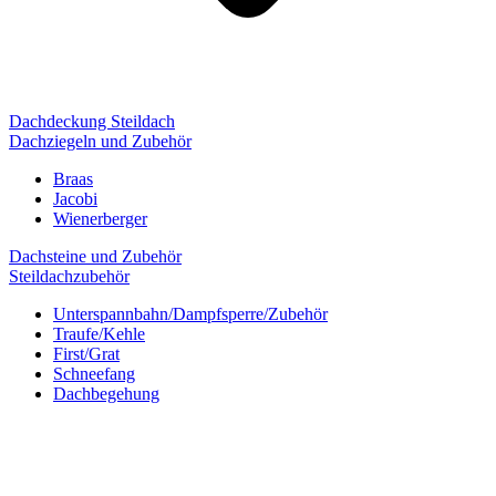
Dachdeckung Steildach
Dachziegeln und Zubehör
Braas
Jacobi
Wienerberger
Dachsteine und Zubehör
Steildachzubehör
Unterspannbahn/Dampfsperre/Zubehör
Traufe/Kehle
First/Grat
Schneefang
Dachbegehung