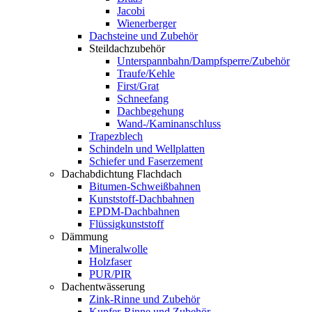
Jacobi
Wienerberger
Dachsteine und Zubehör
Steildachzubehör
Unterspannbahn/Dampfsperre/Zubehör
Traufe/Kehle
First/Grat
Schneefang
Dachbegehung
Wand-/Kaminanschluss
Trapezblech
Schindeln und Wellplatten
Schiefer und Faserzement
Dachabdichtung Flachdach
Bitumen-Schweißbahnen
Kunststoff-Dachbahnen
EPDM-Dachbahnen
Flüssigkunststoff
Dämmung
Mineralwolle
Holzfaser
PUR/PIR
Dachentwässerung
Zink-Rinne und Zubehör
Kupfer-Rinne und Zubehör