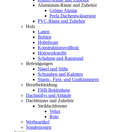
Aluminium-Rinne und Zubehör
Grömo Alustar
Prefa Dachentwässerung
PVC-Rinne und Zubehör
Holz
Latten
Bohlen
Hobelware
Konstruktionsvollholz
Holzwerkstoffe
Schalung und Rauspund
Befestigungen
Nägel und Stifte
Schrauben und Kalotten
Sturm-, First- und Gratklammern
Berufbekleidung
FHB Bekleidung
Dachgullys und Abläufe
Dachfenster und Zubehör
Steildachfenster
Velux
Roto
Werbeartikel
Sonderposten