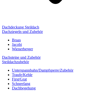
Dachdeckung Steildach
Dachziegeln und Zubehör
Braas
Jacobi
Wienerberger
Dachsteine und Zubehör
Steildachzubehör
Unterspannbahn/Dampfsperre/Zubehör
Traufe/Kehle
First/Grat
Schneefang
Dachbegehung