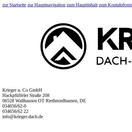
zur Startseite
zur Hauptnavigation
zum Hauptinhalt
zum Kontaktform
Krieger u. Co GmbH
Hackpfüffeler Straße 208
06528 Wallhausen OT Riethnordhausen, DE
034656/62-0
034656/62 22
info@krieger-dach.de