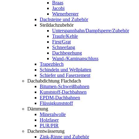
Braas
Jacobi
Wienerberger
Dachsteine und Zubehör
Steildachzubehör
Unterspannbahn/Dampfsperre/Zubehör
Traufe/Kehle
First/Grat
Schneefang
Dachbegehung
Wand-/Kaminanschluss
Trapezblech
Schindeln und Wellplatten
Schiefer und Faserzement
Dachabdichtung Flachdach
Bitumen-Schweißbahnen
Kunststoff-Dachbahnen
EPDM-Dachbahnen
Flüssigkunststoff
Dämmung
Mineralwolle
Holzfaser
PUR/PIR
Dachentwässerung
Zink-Rinne und Zubehör