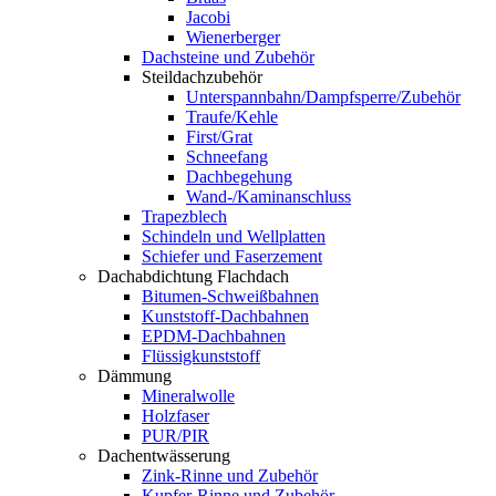
Jacobi
Wienerberger
Dachsteine und Zubehör
Steildachzubehör
Unterspannbahn/Dampfsperre/Zubehör
Traufe/Kehle
First/Grat
Schneefang
Dachbegehung
Wand-/Kaminanschluss
Trapezblech
Schindeln und Wellplatten
Schiefer und Faserzement
Dachabdichtung Flachdach
Bitumen-Schweißbahnen
Kunststoff-Dachbahnen
EPDM-Dachbahnen
Flüssigkunststoff
Dämmung
Mineralwolle
Holzfaser
PUR/PIR
Dachentwässerung
Zink-Rinne und Zubehör
Kupfer-Rinne und Zubehör