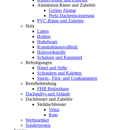
Aluminium-Rinne und Zubehör
Grömo Alustar
Prefa Dachentwässerung
PVC-Rinne und Zubehör
Holz
Latten
Bohlen
Hobelware
Konstruktionsvollholz
Holzwerkstoffe
Schalung und Rauspund
Befestigungen
Nägel und Stifte
Schrauben und Kalotten
Sturm-, First- und Gratklammern
Berufbekleidung
FHB Bekleidung
Dachgullys und Abläufe
Dachfenster und Zubehör
Steildachfenster
Velux
Roto
Werbeartikel
Sonderposten