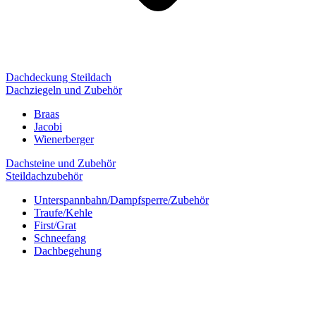
Dachdeckung Steildach
Dachziegeln und Zubehör
Braas
Jacobi
Wienerberger
Dachsteine und Zubehör
Steildachzubehör
Unterspannbahn/Dampfsperre/Zubehör
Traufe/Kehle
First/Grat
Schneefang
Dachbegehung