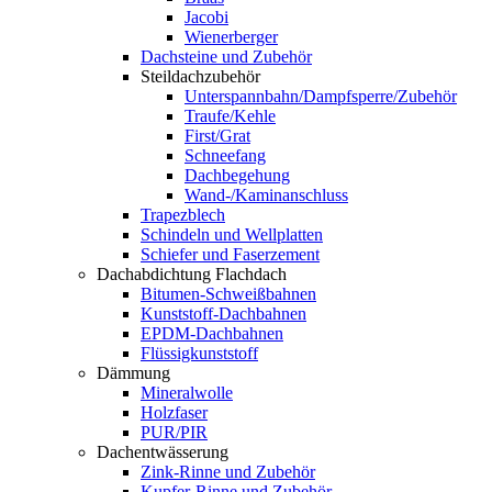
Jacobi
Wienerberger
Dachsteine und Zubehör
Steildachzubehör
Unterspannbahn/Dampfsperre/Zubehör
Traufe/Kehle
First/Grat
Schneefang
Dachbegehung
Wand-/Kaminanschluss
Trapezblech
Schindeln und Wellplatten
Schiefer und Faserzement
Dachabdichtung Flachdach
Bitumen-Schweißbahnen
Kunststoff-Dachbahnen
EPDM-Dachbahnen
Flüssigkunststoff
Dämmung
Mineralwolle
Holzfaser
PUR/PIR
Dachentwässerung
Zink-Rinne und Zubehör
Kupfer-Rinne und Zubehör