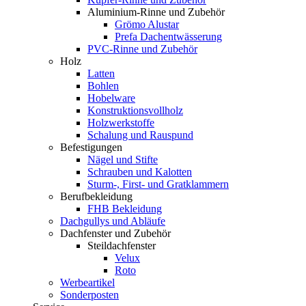
Aluminium-Rinne und Zubehör
Grömo Alustar
Prefa Dachentwässerung
PVC-Rinne und Zubehör
Holz
Latten
Bohlen
Hobelware
Konstruktionsvollholz
Holzwerkstoffe
Schalung und Rauspund
Befestigungen
Nägel und Stifte
Schrauben und Kalotten
Sturm-, First- und Gratklammern
Berufbekleidung
FHB Bekleidung
Dachgullys und Abläufe
Dachfenster und Zubehör
Steildachfenster
Velux
Roto
Werbeartikel
Sonderposten