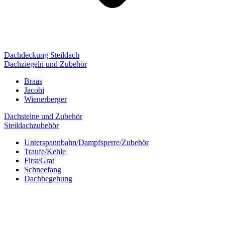
Dachdeckung Steildach
Dachziegeln und Zubehör
Braas
Jacobi
Wienerberger
Dachsteine und Zubehör
Steildachzubehör
Unterspannbahn/Dampfsperre/Zubehör
Traufe/Kehle
First/Grat
Schneefang
Dachbegehung