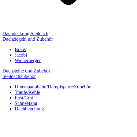
Dachdeckung Steildach
Dachziegeln und Zubehör
Braas
Jacobi
Wienerberger
Dachsteine und Zubehör
Steildachzubehör
Unterspannbahn/Dampfsperre/Zubehör
Traufe/Kehle
First/Grat
Schneefang
Dachbegehung