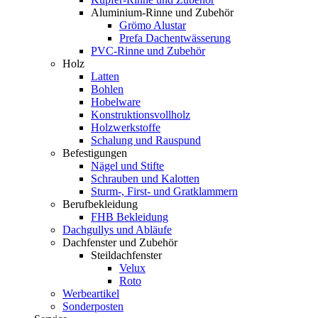
Aluminium-Rinne und Zubehör
Grömo Alustar
Prefa Dachentwässerung
PVC-Rinne und Zubehör
Holz
Latten
Bohlen
Hobelware
Konstruktionsvollholz
Holzwerkstoffe
Schalung und Rauspund
Befestigungen
Nägel und Stifte
Schrauben und Kalotten
Sturm-, First- und Gratklammern
Berufbekleidung
FHB Bekleidung
Dachgullys und Abläufe
Dachfenster und Zubehör
Steildachfenster
Velux
Roto
Werbeartikel
Sonderposten