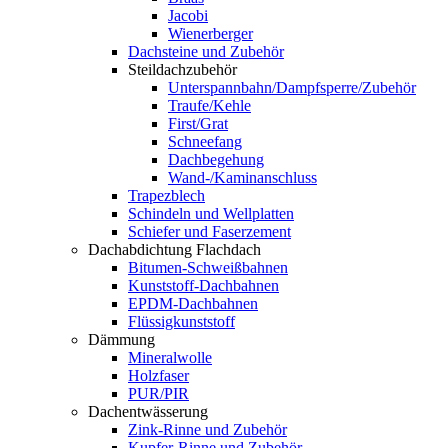
Jacobi
Wienerberger
Dachsteine und Zubehör
Steildachzubehör
Unterspannbahn/Dampfsperre/Zubehör
Traufe/Kehle
First/Grat
Schneefang
Dachbegehung
Wand-/Kaminanschluss
Trapezblech
Schindeln und Wellplatten
Schiefer und Faserzement
Dachabdichtung Flachdach
Bitumen-Schweißbahnen
Kunststoff-Dachbahnen
EPDM-Dachbahnen
Flüssigkunststoff
Dämmung
Mineralwolle
Holzfaser
PUR/PIR
Dachentwässerung
Zink-Rinne und Zubehör
Kupfer-Rinne und Zubehör