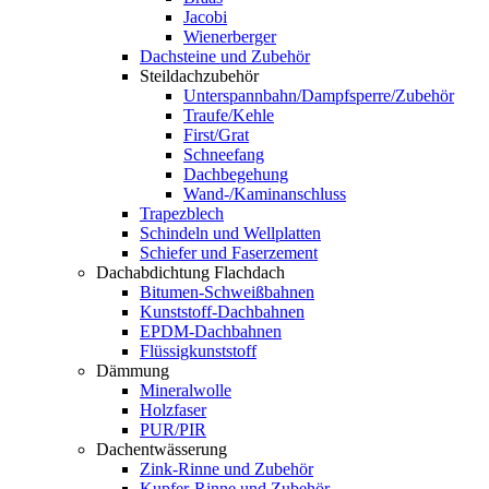
Jacobi
Wienerberger
Dachsteine und Zubehör
Steildachzubehör
Unterspannbahn/Dampfsperre/Zubehör
Traufe/Kehle
First/Grat
Schneefang
Dachbegehung
Wand-/Kaminanschluss
Trapezblech
Schindeln und Wellplatten
Schiefer und Faserzement
Dachabdichtung Flachdach
Bitumen-Schweißbahnen
Kunststoff-Dachbahnen
EPDM-Dachbahnen
Flüssigkunststoff
Dämmung
Mineralwolle
Holzfaser
PUR/PIR
Dachentwässerung
Zink-Rinne und Zubehör
Kupfer-Rinne und Zubehör