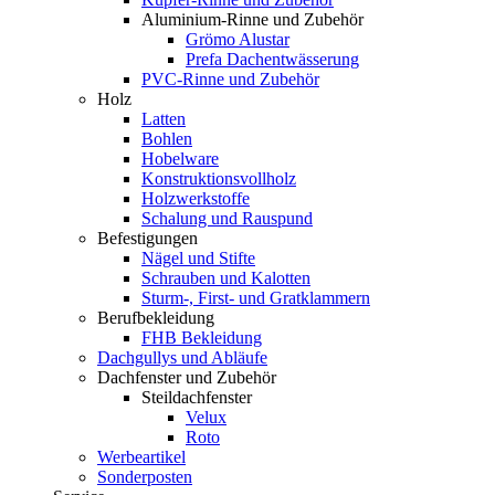
Aluminium-Rinne und Zubehör
Grömo Alustar
Prefa Dachentwässerung
PVC-Rinne und Zubehör
Holz
Latten
Bohlen
Hobelware
Konstruktionsvollholz
Holzwerkstoffe
Schalung und Rauspund
Befestigungen
Nägel und Stifte
Schrauben und Kalotten
Sturm-, First- und Gratklammern
Berufbekleidung
FHB Bekleidung
Dachgullys und Abläufe
Dachfenster und Zubehör
Steildachfenster
Velux
Roto
Werbeartikel
Sonderposten