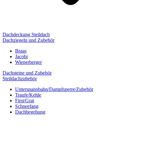
Dachdeckung Steildach
Dachziegeln und Zubehör
Braas
Jacobi
Wienerberger
Dachsteine und Zubehör
Steildachzubehör
Unterspannbahn/Dampfsperre/Zubehör
Traufe/Kehle
First/Grat
Schneefang
Dachbegehung