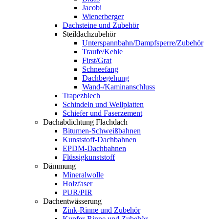
Jacobi
Wienerberger
Dachsteine und Zubehör
Steildachzubehör
Unterspannbahn/Dampfsperre/Zubehör
Traufe/Kehle
First/Grat
Schneefang
Dachbegehung
Wand-/Kaminanschluss
Trapezblech
Schindeln und Wellplatten
Schiefer und Faserzement
Dachabdichtung Flachdach
Bitumen-Schweißbahnen
Kunststoff-Dachbahnen
EPDM-Dachbahnen
Flüssigkunststoff
Dämmung
Mineralwolle
Holzfaser
PUR/PIR
Dachentwässerung
Zink-Rinne und Zubehör
Kupfer-Rinne und Zubehör