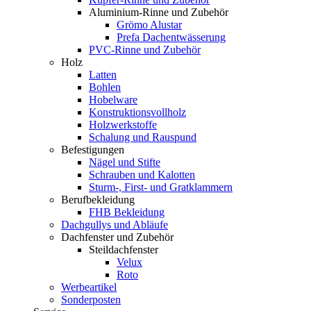
Aluminium-Rinne und Zubehör
Grömo Alustar
Prefa Dachentwässerung
PVC-Rinne und Zubehör
Holz
Latten
Bohlen
Hobelware
Konstruktionsvollholz
Holzwerkstoffe
Schalung und Rauspund
Befestigungen
Nägel und Stifte
Schrauben und Kalotten
Sturm-, First- und Gratklammern
Berufbekleidung
FHB Bekleidung
Dachgullys und Abläufe
Dachfenster und Zubehör
Steildachfenster
Velux
Roto
Werbeartikel
Sonderposten