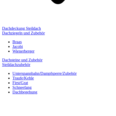
Dachdeckung Steildach
Dachziegeln und Zubehör
Braas
Jacobi
Wienerberger
Dachsteine und Zubehör
Steildachzubehör
Unterspannbahn/Dampfsperre/Zubehör
Traufe/Kehle
First/Grat
Schneefang
Dachbegehung