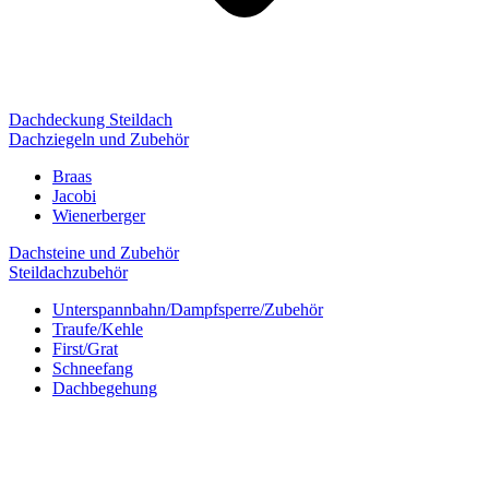
Dachdeckung Steildach
Dachziegeln und Zubehör
Braas
Jacobi
Wienerberger
Dachsteine und Zubehör
Steildachzubehör
Unterspannbahn/Dampfsperre/Zubehör
Traufe/Kehle
First/Grat
Schneefang
Dachbegehung