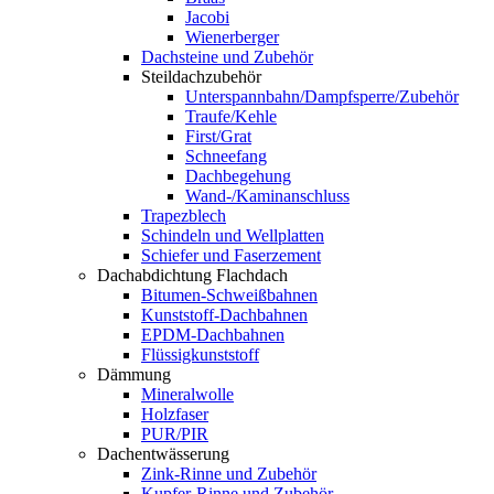
Jacobi
Wienerberger
Dachsteine und Zubehör
Steildachzubehör
Unterspannbahn/Dampfsperre/Zubehör
Traufe/Kehle
First/Grat
Schneefang
Dachbegehung
Wand-/Kaminanschluss
Trapezblech
Schindeln und Wellplatten
Schiefer und Faserzement
Dachabdichtung Flachdach
Bitumen-Schweißbahnen
Kunststoff-Dachbahnen
EPDM-Dachbahnen
Flüssigkunststoff
Dämmung
Mineralwolle
Holzfaser
PUR/PIR
Dachentwässerung
Zink-Rinne und Zubehör
Kupfer-Rinne und Zubehör