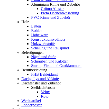
Aluminium-Rinne und Zubehör
Grömo Alustar
Prefa Dachentwässerung
PVC-Rinne und Zubehör
Holz
Latten
Bohlen
Hobelware
Konstruktionsvollholz
Holzwerkstoffe
Schalung und Rauspund
Befestigungen
Nägel und Stifte
Schrauben und Kalotten
Sturm-, First- und Gratklammern
Berufbekleidung
FHB Bekleidung
Dachgullys und Abläufe
Dachfenster und Zubehör
Steildachfenster
Velux
Roto
Werbeartikel
Sonderposten