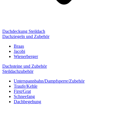
Dachdeckung Steildach
Dachziegeln und Zubehör
Braas
Jacobi
Wienerberger
Dachsteine und Zubehör
Steildachzubehör
Unterspannbahn/Dampfsperre/Zubehör
Traufe/Kehle
First/Grat
Schneefang
Dachbegehung