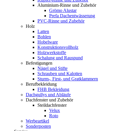
Aluminium-Rinne und Zubehör
Grömo Alustar
Prefa Dachentwässerung
PVC-Rinne und Zubehör
Holz
Latten
Bohlen
Hobelware
Konstruktionsvollholz
Holzwerkstoffe
Schalung und Rauspund
Befestigungen
Nägel und Stifte
Schrauben und Kalotten
Sturm-, First- und Gratklammern
Berufbekleidung
FHB Bekleidung
Dachgullys und Abläufe
Dachfenster und Zubehör
Steildachfenster
Velux
Roto
Werbeartikel
Sonderposten