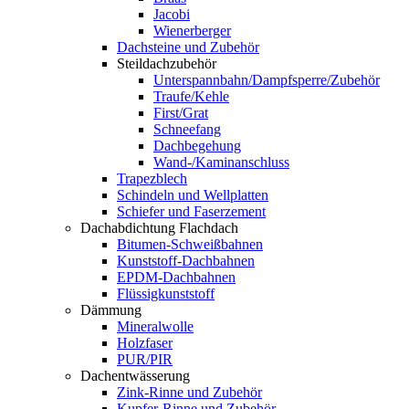
Jacobi
Wienerberger
Dachsteine und Zubehör
Steildachzubehör
Unterspannbahn/Dampfsperre/Zubehör
Traufe/Kehle
First/Grat
Schneefang
Dachbegehung
Wand-/Kaminanschluss
Trapezblech
Schindeln und Wellplatten
Schiefer und Faserzement
Dachabdichtung Flachdach
Bitumen-Schweißbahnen
Kunststoff-Dachbahnen
EPDM-Dachbahnen
Flüssigkunststoff
Dämmung
Mineralwolle
Holzfaser
PUR/PIR
Dachentwässerung
Zink-Rinne und Zubehör
Kupfer-Rinne und Zubehör