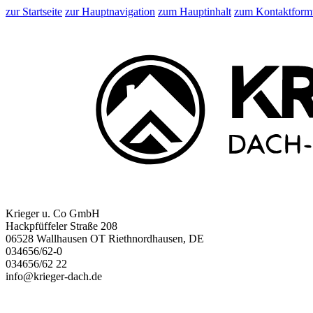
zur Startseite
zur Hauptnavigation
zum Hauptinhalt
zum Kontaktform
Krieger u. Co GmbH
Hackpfüffeler Straße 208
06528 Wallhausen OT Riethnordhausen, DE
034656/62-0
034656/62 22
info@krieger-dach.de