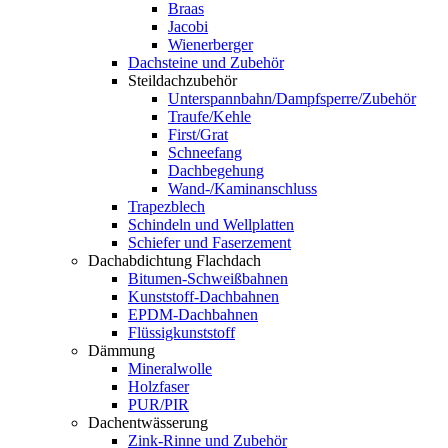
Braas
Jacobi
Wienerberger
Dachsteine und Zubehör
Steildachzubehör
Unterspannbahn/Dampfsperre/Zubehör
Traufe/Kehle
First/Grat
Schneefang
Dachbegehung
Wand-/Kaminanschluss
Trapezblech
Schindeln und Wellplatten
Schiefer und Faserzement
Dachabdichtung Flachdach
Bitumen-Schweißbahnen
Kunststoff-Dachbahnen
EPDM-Dachbahnen
Flüssigkunststoff
Dämmung
Mineralwolle
Holzfaser
PUR/PIR
Dachentwässerung
Zink-Rinne und Zubehör