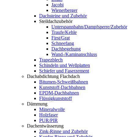
Jacobi
Wienerberger
Dachsteine und Zubehör
Steildachzubehör
Unterspannbahn/Dampfsperre/Zubehör
Traufe/Kehle
First/Grat
Schneefang
Dachbegehung
Wand-/Kaminanschluss
Trapezblech
Schindeln und Wellplatten
Schiefer und Faserzement
Dachabdichtung Flachdach
Bitumen-Schweißbahnen
Kunststoff-Dachbahnen
EPDM-Dachbahnen
Flüssigkunststoff
Dämmung
Mineralwolle
Holzfaser
PUR/PIR
Dachentwässerung
Zink-Rinne und Zubehör
Kupfer-Rinne und Zubehör