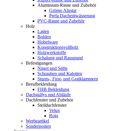
Aluminium-Rinne und Zubehör
Grömo Alustar
Prefa Dachentwässerung
PVC-Rinne und Zubehör
Holz
Latten
Bohlen
Hobelware
Konstruktionsvollholz
Holzwerkstoffe
Schalung und Rauspund
Befestigungen
Nägel und Stifte
Schrauben und Kalotten
Sturm-, First- und Gratklammern
Berufbekleidung
FHB Bekleidung
Dachgullys und Abläufe
Dachfenster und Zubehör
Steildachfenster
Velux
Roto
Werbeartikel
Sonderposten