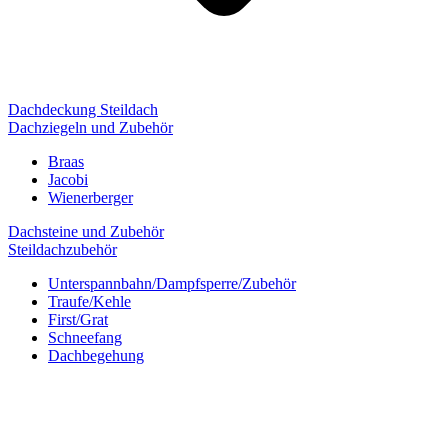
Dachdeckung Steildach
Dachziegeln und Zubehör
Braas
Jacobi
Wienerberger
Dachsteine und Zubehör
Steildachzubehör
Unterspannbahn/Dampfsperre/Zubehör
Traufe/Kehle
First/Grat
Schneefang
Dachbegehung